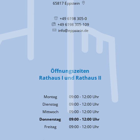
65817
Eppstein
+49 6198 305-0
+49 6198 305-109
info@eppstein.de
Öffnungszeiten
Rathaus I und Rathaus II
Montag
09:00
-
12:00
Uhr
Von 09:00 bis 12:00 Uhr
Dienstag
09:00
-
12:00
Uhr
Von 09:00 bis 12:00 Uhr
Mittwoch
09:00
-
12:00
Uhr
Von 09:00 bis 12:00 Uhr
Donnerstag
09:00
-
12:00
Uhr
Von 09:00 bis 12:00 Uhr
Freitag
09:00
-
12:00
Uhr
Von 09:00 bis 12:00 Uhr