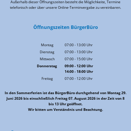
Außerhalb dieser Öffnungszeiten besteht die Möglichkeite, Termine
telefonisch oder über unsere Online-Terminvergabe zu vereinbaren.
Öffnungszeiten BürgerBüro
Montag
07:00
-
13:00
Uhr
Von 07:00 bis 13:00 Uhr
Dienstag
07:00
-
13:00
Uhr
Von 07:00 bis 13:00 Uhr
Mittwoch
07:00
-
15:00
Uhr
Von 07:00 bis 15:00 Uhr
Donnerstag
09:00
-
12:00
Uhr
14:00
-
18:00
Von 09:00 bis 12:00 Uhr
Uhr
Von 14:00 bis 18:00 Uhr
Freitag
07:00
-
12:00
Uhr
Von 07:00 bis 12:00 Uhr
In den Sommerferien ist das BürgerBüro durchgehend von Montag 29.
Juni 2026 bis einschließlich Freitag 07. August 2026 in der Zeit von 8
bis 13 Uhr geöffnet.
Wir bitten um Verständnis und Beachtung.