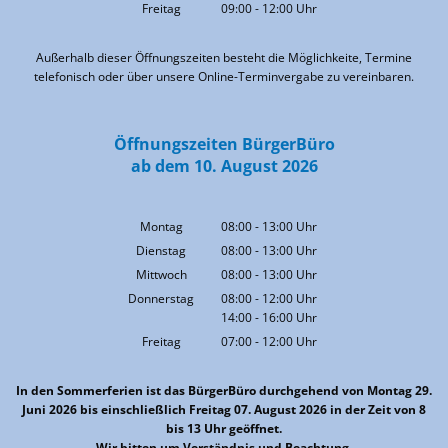
Von 09:00 bis 12:00 Uhr
Freitag
09:00
-
12:00
Uhr
Von 09:00 bis 12:00 Uhr
Außerhalb dieser Öffnungszeiten besteht die Möglichkeite, Termine
telefonisch oder über unsere Online-Terminvergabe zu vereinbaren.
Öffnungszeiten BürgerBüro
ab dem 10. August 2026
Montag
08:00
-
13:00
Uhr
Von 08:00 bis 13:00 Uhr
Dienstag
08:00
-
13:00
Uhr
Von 08:00 bis 13:00 Uhr
Mittwoch
08:00
-
13:00
Uhr
Von 08:00 bis 13:00 Uhr
Donnerstag
08:00
-
12:00
Uhr
14:00
-
16:00
Von 08:00 bis 12:00 Uhr
Uhr
Von 14:00 bis 16:00 Uhr
Freitag
07:00
-
12:00
Uhr
Von 07:00 bis 12:00 Uhr
In den Sommerferien ist das BürgerBüro durchgehend von Montag 29.
Juni 2026 bis einschließlich Freitag 07. August 2026 in der Zeit von 8
bis 13 Uhr geöffnet.
Wir bitten um Verständnis und Beachtung.