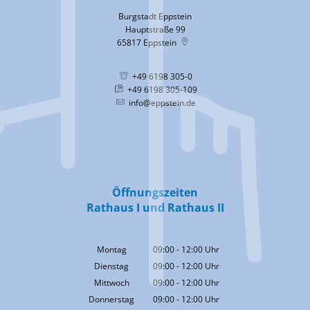
Burgstadt Eppstein
Hauptstraße 99
65817
Eppstein
+49 6198 305-0
+49 6198 305-109
info@eppstein.de
Öffnungszeiten
Rathaus I und Rathaus II
Montag
09:00
-
12:00
Uhr
Von 09:00 bis 12:00 Uhr
Dienstag
09:00
-
12:00
Uhr
Von 09:00 bis 12:00 Uhr
Mittwoch
09:00
-
12:00
Uhr
Von 09:00 bis 12:00 Uhr
Donnerstag
09:00
-
12:00
Uhr