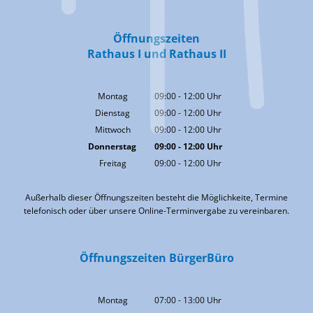
Öffnungszeiten
Rathaus I und Rathaus II
Montag
09:00
-
12:00
Uhr
Von 09:00 bis 12:00 Uhr
Dienstag
09:00
-
12:00
Uhr
Von 09:00 bis 12:00 Uhr
Mittwoch
09:00
-
12:00
Uhr
Von 09:00 bis 12:00 Uhr
Donnerstag
09:00
-
12:00
Uhr
Von 09:00 bis 12:00 Uhr
Freitag
09:00
-
12:00
Uhr
Von 09:00 bis 12:00 Uhr
Außerhalb dieser Öffnungszeiten besteht die Möglichkeite, Termine
telefonisch oder über unsere Online-Terminvergabe zu vereinbaren.
Öffnungszeiten BürgerBüro
Montag
07:00
-
13:00
Uhr