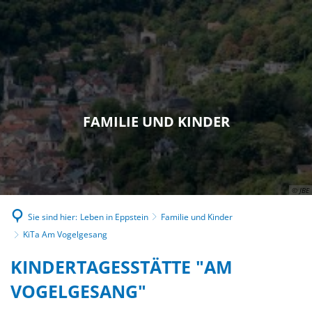
FAMILIE UND KINDER
© JBE
Sie sind hier:
Leben in Eppstein
Familie und Kinder
KiTa Am Vogelgesang
KITA
KINDERTAGESSTÄTTE "AM
AM
VOGELGESANG"