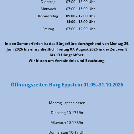
Von 07:00 bis 13:00 Uhr
Dienstag
07:00
-
13:00
Uhr
Von 07:00 bis 13:00 Uhr
Mittwoch
07:00
-
15:00
Uhr
Von 07:00 bis 15:00 Uhr
Donnerstag
09:00
-
12:00
Uhr
14:00
-
18:00
Von 09:00 bis 12:00 Uhr
Uhr
Von 14:00 bis 18:00 Uhr
Freitag
07:00
-
12:00
Uhr
Von 07:00 bis 12:00 Uhr
In den Sommerferien ist das BürgerBüro durchgehend von Montag 29.
Juni 2026 bis einschließlich Freitag 07. August 2026 in der Zeit von 8
bis 13 Uhr geöffnet.
Wir bitten um Verständnis und Beachtung.
Öffnungszeiten Burg Eppstein 01.05.-31.10.2026
Montag geschlossen
Dienstag 10-17 Uhr
Mittwoch 10-17 Uhr
Donnerstag 10-17 Uhr