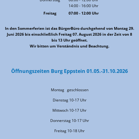
14:00
-
16:00
Von 08:00 bis 12:00 Uhr
Uhr
Von 14:00 bis 16:00 Uhr
Freitag
07:00
-
12:00
Uhr
Von 07:00 bis 12:00 Uhr
In den Sommerferien ist das BürgerBüro durchgehend von Montag 29.
Juni 2026 bis einschließlich Freitag 07. August 2026 in der Zeit von 8
bis 13 Uhr geöffnet.
Wir bitten um Verständnis und Beachtung.
Öffnungszeiten Burg Eppstein 01.05.-31.10.2026
Montag geschlossen
Dienstag 10-17 Uhr
Mittwoch 10-17 Uhr
Donnerstag 10-17 Uhr
Freitag 10-18 Uhr