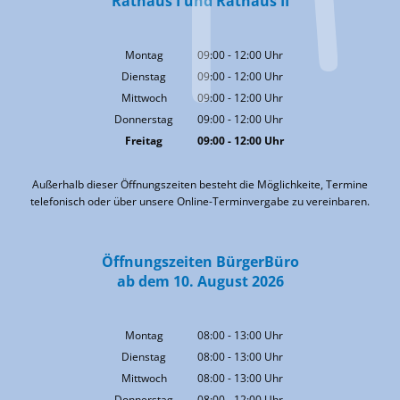
Rathaus I und Rathaus II
Montag
09:00
-
12:00
Uhr
Von 09:00 bis 12:00 Uhr
Dienstag
09:00
-
12:00
Uhr
Von 09:00 bis 12:00 Uhr
Mittwoch
09:00
-
12:00
Uhr
Von 09:00 bis 12:00 Uhr
Donnerstag
09:00
-
12:00
Uhr
Von 09:00 bis 12:00 Uhr
Freitag
09:00
-
12:00
Uhr
Von 09:00 bis 12:00 Uhr
Außerhalb dieser Öffnungszeiten besteht die Möglichkeite, Termine
telefonisch oder über unsere Online-Terminvergabe zu vereinbaren.
Öffnungszeiten BürgerBüro
ab dem 10. August 2026
Montag
08:00
-
13:00
Uhr
Von 08:00 bis 13:00 Uhr
Dienstag
08:00
-
13:00
Uhr
Von 08:00 bis 13:00 Uhr
Mittwoch
08:00
-
13:00
Uhr
Von 08:00 bis 13:00 Uhr
Donnerstag
08:00
-
12:00
Uhr