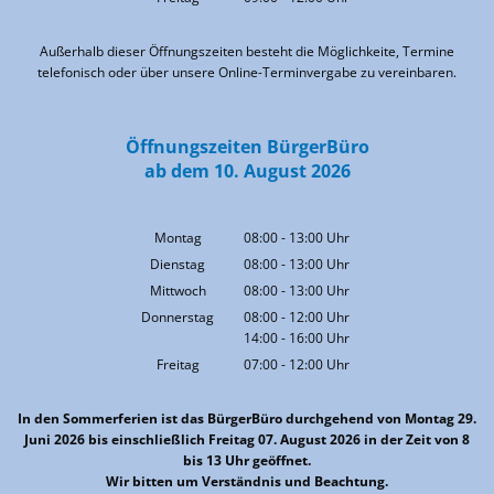
Von 09:00 bis 12:00 Uhr
Außerhalb dieser Öffnungszeiten besteht die Möglichkeite, Termine
telefonisch oder über unsere Online-Terminvergabe zu vereinbaren.
Öffnungszeiten BürgerBüro
ab dem 10. August 2026
Montag
08:00
-
13:00
Uhr
Von 08:00 bis 13:00 Uhr
Dienstag
08:00
-
13:00
Uhr
Von 08:00 bis 13:00 Uhr
Mittwoch
08:00
-
13:00
Uhr
Von 08:00 bis 13:00 Uhr
Donnerstag
08:00
-
12:00
Uhr
14:00
-
16:00
Von 08:00 bis 12:00 Uhr
Uhr
Von 14:00 bis 16:00 Uhr
Freitag
07:00
-
12:00
Uhr
Von 07:00 bis 12:00 Uhr
In den Sommerferien ist das BürgerBüro durchgehend von Montag 29.
Juni 2026 bis einschließlich Freitag 07. August 2026 in der Zeit von 8
bis 13 Uhr geöffnet.
Wir bitten um Verständnis und Beachtung.