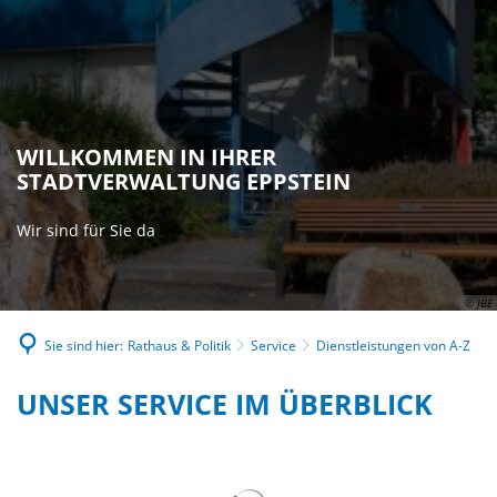
WILLKOMMEN IN IHRER
STADTVERWALTUNG EPPSTEIN
Wir sind für Sie da
© JBE
Sie sind hier:
Rathaus & Politik
Service
Dienstleistungen von A-Z
DIENSTLEISTUNGEN
UNSER SERVICE IM ÜBERBLICK
VON
A-
Suchergebnisse werden gelad