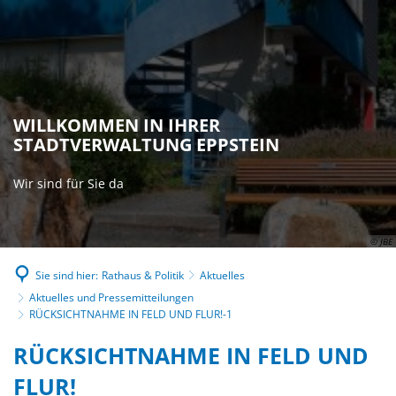
WILLKOMMEN IN IHRER
STADTVERWALTUNG EPPSTEIN
Wir sind für Sie da
© JBE
Sie sind hier:
Rathaus & Politik
Aktuelles
Aktuelles und Pressemitteilungen
RÜCKSICHTNAHME IN FELD UND FLUR!-1
RÜCKSICHTNAHME IN FELD UND
FLUR!