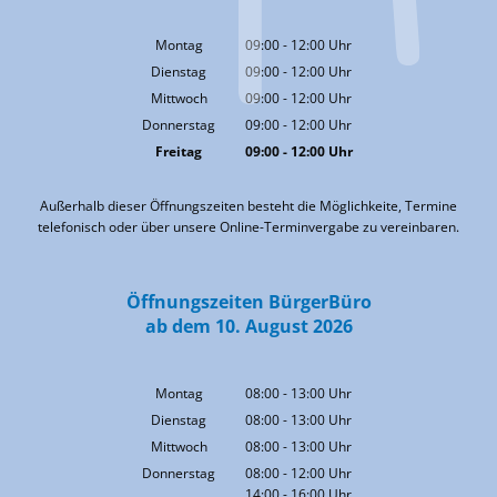
Montag
09:00
-
12:00
Uhr
Von 09:00 bis 12:00 Uhr
Dienstag
09:00
-
12:00
Uhr
Von 09:00 bis 12:00 Uhr
Mittwoch
09:00
-
12:00
Uhr
Von 09:00 bis 12:00 Uhr
Donnerstag
09:00
-
12:00
Uhr
Von 09:00 bis 12:00 Uhr
Freitag
09:00
-
12:00
Uhr
Von 09:00 bis 12:00 Uhr
Außerhalb dieser Öffnungszeiten besteht die Möglichkeite, Termine
telefonisch oder über unsere Online-Terminvergabe zu vereinbaren.
Öffnungszeiten BürgerBüro
ab dem 10. August 2026
Montag
08:00
-
13:00
Uhr
Von 08:00 bis 13:00 Uhr
Dienstag
08:00
-
13:00
Uhr
Von 08:00 bis 13:00 Uhr
Mittwoch
08:00
-
13:00
Uhr
Von 08:00 bis 13:00 Uhr
Donnerstag
08:00
-
12:00
Uhr
14:00
-
16:00
Von 08:00 bis 12:00 Uhr
Uhr