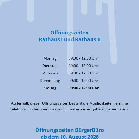
Öffnungszeiten
Rathaus I und Rathaus II
Montag
09:00
-
12:00
Uhr
Von 09:00 bis 12:00 Uhr
Dienstag
09:00
-
12:00
Uhr
Von 09:00 bis 12:00 Uhr
Mittwoch
09:00
-
12:00
Uhr
Von 09:00 bis 12:00 Uhr
Donnerstag
09:00
-
12:00
Uhr
Von 09:00 bis 12:00 Uhr
Freitag
09:00
-
12:00
Uhr
Von 09:00 bis 12:00 Uhr
Außerhalb dieser Öffnungszeiten besteht die Möglichkeite, Termine
telefonisch oder über unsere Online-Terminvergabe zu vereinbaren.
Öffnungszeiten BürgerBüro
ab dem 10. August 2026