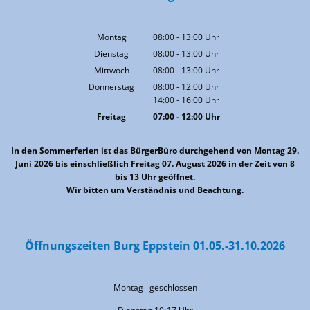
Montag
08:00
-
13:00
Uhr
Von 08:00 bis 13:00 Uhr
Dienstag
08:00
-
13:00
Uhr
Von 08:00 bis 13:00 Uhr
Mittwoch
08:00
-
13:00
Uhr
Von 08:00 bis 13:00 Uhr
Donnerstag
08:00
-
12:00
Uhr
14:00
-
16:00
Von 08:00 bis 12:00 Uhr
Uhr
Von 14:00 bis 16:00 Uhr
Freitag
07:00
-
12:00
Uhr
Von 07:00 bis 12:00 Uhr
In den Sommerferien ist das BürgerBüro durchgehend von Montag 29.
Juni 2026 bis einschließlich Freitag 07. August 2026 in der Zeit von 8
bis 13 Uhr geöffnet.
Wir bitten um Verständnis und Beachtung.
Öffnungszeiten Burg Eppstein 01.05.-31.10.2026
Montag geschlossen