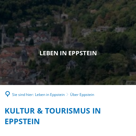
LEBEN IN EPPSTEIN
© JBE
Sie sind hier:
Leben in Eppstein
Über Eppstein
ÜBER
KULTUR & TOURISMUS IN
EPPSTEIN
EPPSTEIN