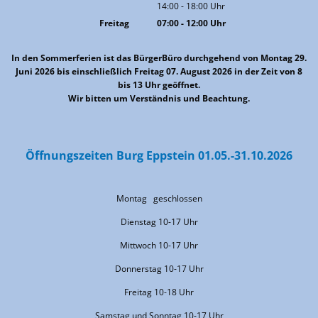
14:00
-
18:00
Von 09:00 bis 12:00 Uhr
Uhr
Von 14:00 bis 18:00 Uhr
Freitag
07:00
-
12:00
Uhr
Von 07:00 bis 12:00 Uhr
In den Sommerferien ist das BürgerBüro durchgehend von Montag 29.
Juni 2026 bis einschließlich Freitag 07. August 2026 in der Zeit von 8
bis 13 Uhr geöffnet.
Wir bitten um Verständnis und Beachtung.
Öffnungszeiten Burg Eppstein 01.05.-31.10.2026
Montag geschlossen
Dienstag 10-17 Uhr
Mittwoch 10-17 Uhr
Donnerstag 10-17 Uhr
Freitag 10-18 Uhr
Samstag und Sonntag 10-17 Uhr