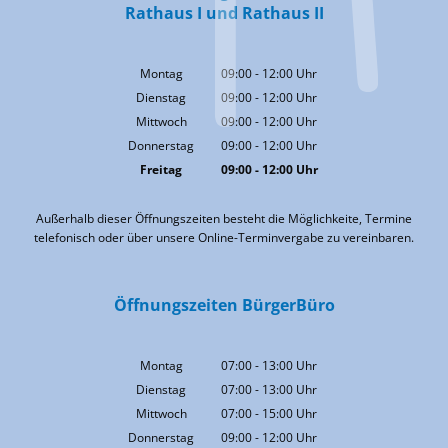
Rathaus I und Rathaus II
Montag
09:00
-
12:00
Uhr
Von 09:00 bis 12:00 Uhr
Dienstag
09:00
-
12:00
Uhr
Von 09:00 bis 12:00 Uhr
Mittwoch
09:00
-
12:00
Uhr
Von 09:00 bis 12:00 Uhr
Donnerstag
09:00
-
12:00
Uhr
Von 09:00 bis 12:00 Uhr
Freitag
09:00
-
12:00
Uhr
Von 09:00 bis 12:00 Uhr
Außerhalb dieser Öffnungszeiten besteht die Möglichkeite, Termine
telefonisch oder über unsere Online-Terminvergabe zu vereinbaren.
Öffnungszeiten BürgerBüro
Montag
07:00
-
13:00
Uhr
Von 07:00 bis 13:00 Uhr
Dienstag
07:00
-
13:00
Uhr
Von 07:00 bis 13:00 Uhr
Mittwoch
07:00
-
15:00
Uhr
Von 07:00 bis 15:00 Uhr
Donnerstag
09:00
-
12:00
Uhr