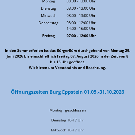
Montag
08:00
-
13:00
Uhr
Von 08:00 bis 13:00 Uhr
Dienstag
08:00
-
13:00
Uhr
Von 08:00 bis 13:00 Uhr
Mittwoch
08:00
-
13:00
Uhr
Von 08:00 bis 13:00 Uhr
Donnerstag
08:00
-
12:00
Uhr
14:00
-
16:00
Von 08:00 bis 12:00 Uhr
Uhr
Von 14:00 bis 16:00 Uhr
Freitag
07:00
-
12:00
Uhr
Von 07:00 bis 12:00 Uhr
In den Sommerferien ist das BürgerBüro durchgehend von Montag 29.
Juni 2026 bis einschließlich Freitag 07. August 2026 in der Zeit von 8
bis 13 Uhr geöffnet.
Wir bitten um Verständnis und Beachtung.
Öffnungszeiten Burg Eppstein 01.05.-31.10.2026
Montag geschlossen
Dienstag 10-17 Uhr
Mittwoch 10-17 Uhr