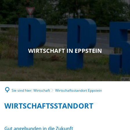
WIRTSCHAFT IN EPPSTEIN
© JBE
Sie sind hier:
Wirtschaft
Wirtschaftsstandort Eppstein
WIRTSCHAFTSSTANDORT
WIRTSCHAFTSSTANDORT
EPPSTEIN
Gut angebunden in die Zukunft