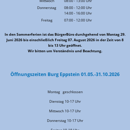
Mittwoch
08:00
-
13:00
Uhr
Von 08:00 bis 13:00 Uhr
Donnerstag
08:00
-
12:00
Uhr
14:00
-
16:00
Von 08:00 bis 12:00 Uhr
Uhr
Von 14:00 bis 16:00 Uhr
Freitag
07:00
-
12:00
Uhr
Von 07:00 bis 12:00 Uhr
In den Sommerferien ist das BürgerBüro durchgehend von Montag 29.
Juni 2026 bis einschließlich Freitag 07. August 2026 in der Zeit von 8
bis 13 Uhr geöffnet.
Wir bitten um Verständnis und Beachtung.
Öffnungszeiten Burg Eppstein 01.05.-31.10.2026
Montag geschlossen
Dienstag 10-17 Uhr
Mittwoch 10-17 Uhr
Donnerstag 10-17 Uhr