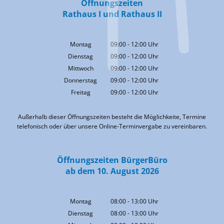
Öffnungszeiten
Rathaus I und Rathaus II
Montag
09:00
-
12:00
Uhr
Von 09:00 bis 12:00 Uhr
Dienstag
09:00
-
12:00
Uhr
Von 09:00 bis 12:00 Uhr
Mittwoch
09:00
-
12:00
Uhr
Von 09:00 bis 12:00 Uhr
Donnerstag
09:00
-
12:00
Uhr
Von 09:00 bis 12:00 Uhr
Freitag
09:00
-
12:00
Uhr
Von 09:00 bis 12:00 Uhr
Außerhalb dieser Öffnungszeiten besteht die Möglichkeite, Termine
telefonisch oder über unsere Online-Terminvergabe zu vereinbaren.
Öffnungszeiten BürgerBüro
ab dem 10. August 2026
Montag
08:00
-
13:00
Uhr
Von 08:00 bis 13:00 Uhr
Dienstag
08:00
-
13:00
Uhr
Von 08:00 bis 13:00 Uhr