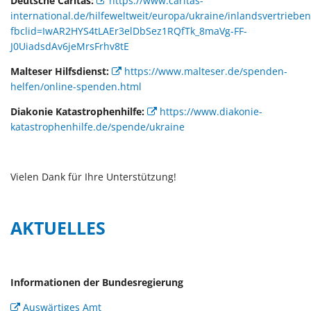
Deutsche Caritas:
https://www.caritas-
international.de/hilfeweltweit/europa/ukraine/inlandsvertriebe
fbclid=IwAR2HYS4tLAEr3elDbSez1RQfTk_8maVg-FF-
J0UiadsdAv6jeMrsFrhv8tE
Malteser Hilfsdienst:
https://www.malteser.de/spenden-
helfen/online-spenden.html
Diakonie Katastrophenhilfe:
https://www.diakonie-
katastrophenhilfe.de/spende/ukraine
Vielen Dank für Ihre Unterstützung!
AKTUELLES
Informationen der Bundesregierung
Auswärtiges Amt