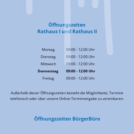
Öffnungszeiten
Rathaus I und Rathaus II
Montag
09:00
-
12:00
Uhr
Von 09:00 bis 12:00 Uhr
Dienstag
09:00
-
12:00
Uhr
Von 09:00 bis 12:00 Uhr
Mittwoch
09:00
-
12:00
Uhr
Von 09:00 bis 12:00 Uhr
Donnerstag
09:00
-
12:00
Uhr
Von 09:00 bis 12:00 Uhr
Freitag
09:00
-
12:00
Uhr
Von 09:00 bis 12:00 Uhr
Außerhalb dieser Öffnungszeiten besteht die Möglichkeite, Termine
telefonisch oder über unsere Online-Terminvergabe zu vereinbaren.
Öffnungszeiten BürgerBüro