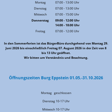
Montag
07:00
-
13:00
Uhr
Von 07:00 bis 13:00 Uhr
Dienstag
07:00
-
13:00
Uhr
Von 07:00 bis 13:00 Uhr
Mittwoch
07:00
-
15:00
Uhr
Von 07:00 bis 15:00 Uhr
Donnerstag
09:00
-
12:00
Uhr
14:00
-
18:00
Von 09:00 bis 12:00 Uhr
Uhr
Von 14:00 bis 18:00 Uhr
Freitag
07:00
-
12:00
Uhr
Von 07:00 bis 12:00 Uhr
In den Sommerferien ist das BürgerBüro durchgehend von Montag 29.
Juni 2026 bis einschließlich Freitag 07. August 2026 in der Zeit von 8
bis 13 Uhr geöffnet.
Wir bitten um Verständnis und Beachtung.
Öffnungszeiten Burg Eppstein 01.05.-31.10.2026
Montag geschlossen
Dienstag 10-17 Uhr
Mittwoch 10-17 Uhr