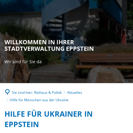
WILLKOMMEN IN IHRER
STADTVERWALTUNG EPPSTEIN
Wir sind für Sie da
© JBE
Sie sind hier:
Rathaus & Politik
Aktuelles
Hilfe für Menschen aus der Ukraine
HILFE
HILFE FÜR UKRAINER IN
FÜR
EPPSTEIN