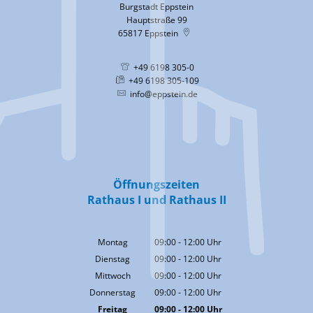
Burgstadt Eppstein
Hauptstraße 99
65817
Eppstein
+49 6198 305-0
+49 6198 305-109
info@eppstein.de
Öffnungszeiten
Rathaus I und Rathaus II
Montag
09:00
-
12:00
Uhr
Von 09:00 bis 12:00 Uhr
Dienstag
09:00
-
12:00
Uhr
Von 09:00 bis 12:00 Uhr
Mittwoch
09:00
-
12:00
Uhr
Von 09:00 bis 12:00 Uhr
Donnerstag
09:00
-
12:00
Uhr
Von 09:00 bis 12:00 Uhr
Freitag
09:00
-
12:00
Uhr