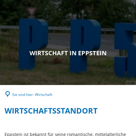
WIRTSCHAFT IN EPPSTEIN
© JBE
Sie sind hier:
Wirtschaft
WIRTSCHAFT
WIRTSCHAFTSSTANDORT
Eppstein ist bekannt für seine romantische, mittelalterliche