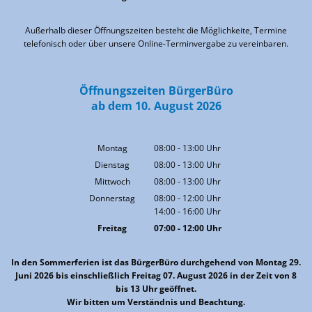
Von 09:00 bis 12:00 Uhr
Außerhalb dieser Öffnungszeiten besteht die Möglichkeite, Termine
telefonisch oder über unsere Online-Terminvergabe zu vereinbaren.
Öffnungszeiten BürgerBüro
ab dem 10. August 2026
Montag
08:00
-
13:00
Uhr
Von 08:00 bis 13:00 Uhr
Dienstag
08:00
-
13:00
Uhr
Von 08:00 bis 13:00 Uhr
Mittwoch
08:00
-
13:00
Uhr
Von 08:00 bis 13:00 Uhr
Donnerstag
08:00
-
12:00
Uhr
14:00
-
16:00
Von 08:00 bis 12:00 Uhr
Uhr
Von 14:00 bis 16:00 Uhr
Freitag
07:00
-
12:00
Uhr
Von 07:00 bis 12:00 Uhr
In den Sommerferien ist das BürgerBüro durchgehend von Montag 29.
Juni 2026 bis einschließlich Freitag 07. August 2026 in der Zeit von 8
bis 13 Uhr geöffnet.
Wir bitten um Verständnis und Beachtung.