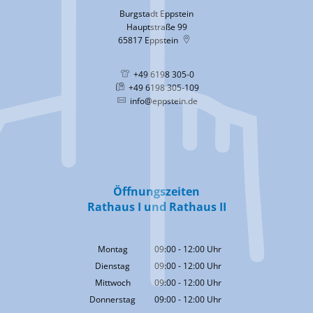
Burgstadt Eppstein
Hauptstraße 99
65817
Eppstein
+49 6198 305-0
+49 6198 305-109
info@eppstein.de
Öffnungszeiten
Rathaus I und Rathaus II
Montag
09:00
-
12:00
Uhr
Von 09:00 bis 12:00 Uhr
Dienstag
09:00
-
12:00
Uhr
Von 09:00 bis 12:00 Uhr
Mittwoch
09:00
-
12:00
Uhr
Von 09:00 bis 12:00 Uhr
Donnerstag
09:00
-
12:00
Uhr
Von 09:00 bis 12:00 Uhr