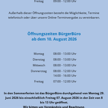
Freitag
09:00
-
12:00
Uhr
Von 09:00 bis 12:00 Uhr
Außerhalb dieser Öffnungszeiten besteht die Möglichkeite, Termine
telefonisch oder über unsere Online-Terminvergabe zu vereinbaren.
Öffnungszeiten BürgerBüro
ab dem 10. August 2026
Montag
08:00
-
13:00
Uhr
Von 08:00 bis 13:00 Uhr
Dienstag
08:00
-
13:00
Uhr
Von 08:00 bis 13:00 Uhr
Mittwoch
08:00
-
13:00
Uhr
Von 08:00 bis 13:00 Uhr
Donnerstag
08:00
-
12:00
Uhr
14:00
-
16:00
Von 08:00 bis 12:00 Uhr
Uhr
Von 14:00 bis 16:00 Uhr
Freitag
07:00
-
12:00
Uhr
Von 07:00 bis 12:00 Uhr
In den Sommerferien ist das BürgerBüro durchgehend von Montag 29.
Juni 2026 bis einschließlich Freitag 07. August 2026 in der Zeit von 8
bis 13 Uhr geöffnet.
Wir bitten um Verständnis und Beachtung.