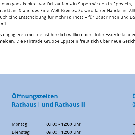
 man ganz konkret vor Ort kaufen – in Supermärkten in Eppstein, 
kt am Stand des Eine-Welt-Kreises. So wird fairer Handel im Allt
auch eine Entscheidung für mehr Fairness – für Bäuerinnen und Ba
nft.
 engagieren möchte, ist herzlich willkommen: Interessierte können
elden. Die Fairtrade-Gruppe Eppstein freut sich über neue Gesich
Öffnungszeiten
Rathaus I und Rathaus II
Montag
09:00
-
12:00
Uhr
M
Von 09:00 bis 12:00 Uhr
Dienstag
09:00
-
12:00
Uhr
D