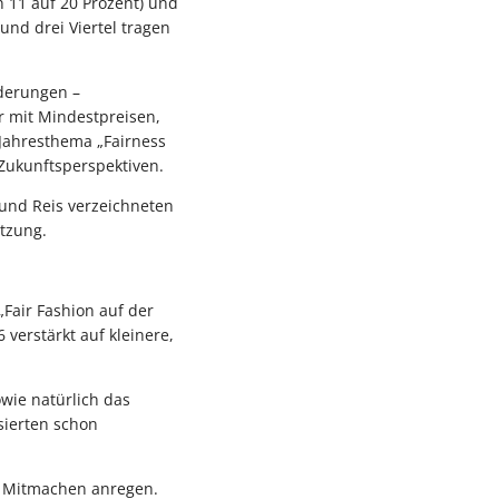
 11 auf 20 Prozent) und
und drei Viertel tragen
rderungen –
r mit Mindestpreisen,
Jahresthema „Fairness
Zukunftsperspektiven.
e und Reis verzeichneten
tzung.
„Fair Fashion auf der
verstärkt auf kleinere,
owie natürlich das
ssierten schon
m Mitmachen anregen.