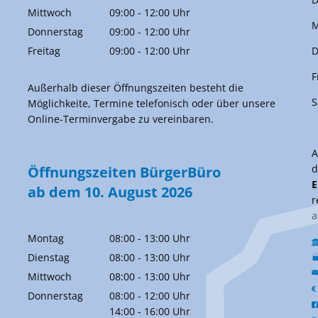
Von 09:00 bis 12:00 Uhr
Mittwoch
09:00
-
12:00
Uhr
M
Von 09:00 bis 12:00 Uhr
Donnerstag
09:00
-
12:00
Uhr
Von 09:00 bis 12:00 Uhr
Freitag
09:00
-
12:00
Uhr
D
Von 09:00 bis 12:00 Uhr
F
Außerhalb dieser Öffnungszeiten besteht die
S
Möglichkeite, Termine telefonisch oder über unsere
Online-Terminvergabe zu vereinbaren.
d
Öffnungszeiten BürgerBüro
E
ab dem 10. August 2026
r
a
Montag
08:00
-
13:00
Uhr
Von 08:00 bis 13:00 Uhr
Dienstag
08:00
-
13:00
Uhr
Von 08:00 bis 13:00 Uhr
Mittwoch
08:00
-
13:00
Uhr
Von 08:00 bis 13:00 Uhr
Donnerstag
08:00
-
12:00
Uhr
Von 08:00 bis 12:00 Uhr
14:00
-
16:00
Uhr