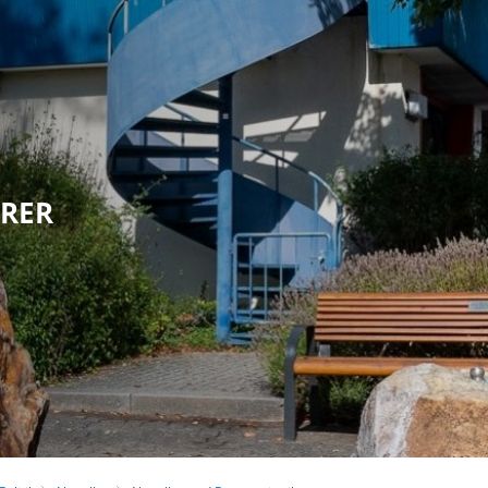
olitik
Leben in Eppstein
Kultur & Tour
HRER
G