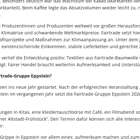
. Besonders deutlich war das Wachstum bei Kakao (Marktanteil von
ktanteil). Beim Kaffee legte das Absatzvolumen wieder leicht zu, r
.
ele Produzentinnen und Produzenten weltweit vor großen Herausfo
 Klimakrise und schwankende Weltmarktpreise. Fairtrade setzt hie
aftsprojekte und Maßnahmen zur Klimaanpassung an. Unter dem 
 existenzsichernde Einkommen, stabile Lieferketten und gerechte 
n verlief die Entwicklung positiv: Textilien aus Fairtrade-Baumwoll
igt: Fairer Handel braucht weiterhin Aufmerksamkeit und Unterstü
rtrade-Gruppe Eppstein?
deen ins neue Jahr gestartet. Nach der erfolgreichen Veranstaltung 
tein im vergangenen Jahr setzt die Fairtrade-Gruppe Eppstein 2026 
ungen in Kitas, eine Kleidertauschbörse mit Café, ein Filmabend s
iner Altstadt-Frühstück“. Den Termin dafür können sich alle Intere
r.
de-Grippe in Eppstein vor allem eines: aufmerksam machen und zu