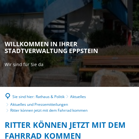
WILLKOMMEN IN IHRER
STADTVERWALTUNG EPPSTEIN
Wir sind für Sie da
© JBE
Sie sind hier:
Rathaus & Politik
Aktuelles
Aktuelles und Pressemitteilungen
Ritter können jetzt mit dem Fahrrad kommen
RITTER KÖNNEN JETZT MIT DEM
FAHRRAD KOMMEN