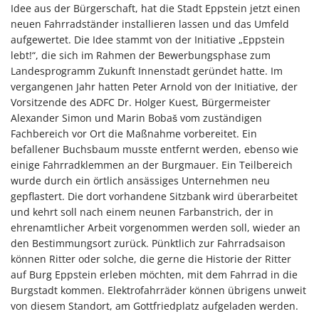
Idee aus der Bürgerschaft, hat die Stadt Eppstein jetzt einen
neuen Fahrradständer installieren lassen und das Umfeld
aufgewertet. Die Idee stammt von der Initiative „Eppstein
lebt!“, die sich im Rahmen der Bewerbungsphase zum
Landesprogramm Zukunft Innenstadt geründet hatte. Im
vergangenen Jahr hatten Peter Arnold von der Initiative, der
Vorsitzende des ADFC Dr. Holger Kuest, Bürgermeister
Alexander Simon und Marin Bobaš vom zuständigen
Fachbereich vor Ort die Maßnahme vorbereitet. Ein
befallener Buchsbaum musste entfernt werden, ebenso wie
einige Fahrradklemmen an der Burgmauer. Ein Teilbereich
wurde durch ein örtlich ansässiges Unternehmen neu
gepflastert. Die dort vorhandene Sitzbank wird überarbeitet
und kehrt soll nach einem neunen Farbanstrich, der in
ehrenamtlicher Arbeit vorgenommen werden soll, wieder an
den Bestimmungsort zurück. Pünktlich zur Fahrradsaison
können Ritter oder solche, die gerne die Historie der Ritter
auf Burg Eppstein erleben möchten, mit dem Fahrrad in die
Burgstadt kommen. Elektrofahrräder können übrigens unweit
von diesem Standort, am Gottfriedplatz aufgeladen werden.