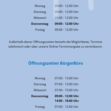
Montag
09:00
-
12:00
Uhr
Von 09:00 bis 12:00 Uhr
Dienstag
09:00
-
12:00
Uhr
Von 09:00 bis 12:00 Uhr
Mittwoch
09:00
-
12:00
Uhr
Von 09:00 bis 12:00 Uhr
Donnerstag
09:00
-
12:00
Uhr
Von 09:00 bis 12:00 Uhr
Freitag
09:00
-
12:00
Uhr
Von 09:00 bis 12:00 Uhr
Außerhalb dieser Öffnungszeiten besteht die Möglichkeite, Termine
telefonisch oder über unsere Online-Terminvergabe zu vereinbaren.
Öffnungszeiten BürgerBüro
Montag
07:00
-
13:00
Uhr
Von 07:00 bis 13:00 Uhr
Dienstag
07:00
-
13:00
Uhr
Von 07:00 bis 13:00 Uhr
Mittwoch
07:00
-
15:00
Uhr
Von 07:00 bis 15:00 Uhr
Donnerstag
09:00
-
12:00
Uhr
14:00
-
18:00
Von 09:00 bis 12:00 Uhr
Uhr
Von 14:00 bis 18:00 Uhr
Freitag
07:00
-
12:00
Uhr