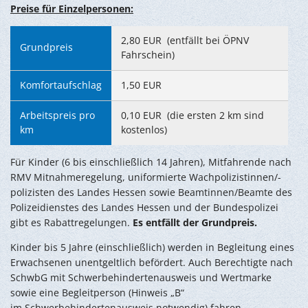
Preise für Einzelpersonen:
2,80 EUR (entfällt bei ÖPNV
Grundpreis
Fahrschein)
Komfortaufschlag
1,50 EUR
Arbeitspreis pro
0,10 EUR (die ersten 2 km sind
km
kostenlos)
Für Kinder (6 bis einschließlich 14 Jahren), Mitfahrende nach
RMV Mitnahmeregelung, uniformierte Wachpolizistinnen/-
polizisten des Landes Hessen sowie Beamtinnen/Beamte des
Polizeidienstes des Landes Hessen und der Bundespolizei
gibt es Rabattregelungen.
Es entfällt der Grundpreis.
Kinder bis 5 Jahre (einschließlich) werden in Begleitung eines
Erwachsenen unentgeltlich befördert. Auch Berechtigte nach
SchwbG mit Schwerbehindertenausweis und Wertmarke
sowie eine Begleitperson (Hinweis „B“
im Schwerbehindertenausweis notwendig) fahren