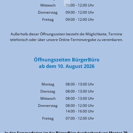
Von 09:00 bis 12:00 Uhr
Mittwoch
09:00
-
12:00
Uhr
Von 09:00 bis 12:00 Uhr
Donnerstag
09:00
-
12:00
Uhr
Von 09:00 bis 12:00 Uhr
Freitag
09:00
-
12:00
Uhr
Von 09:00 bis 12:00 Uhr
Außerhalb dieser Öffnungszeiten besteht die Möglichkeite, Termine
telefonisch oder über unsere Online-Terminvergabe zu vereinbaren.
Öffnungszeiten BürgerBüro
ab dem 10. August 2026
Montag
08:00
-
13:00
Uhr
Von 08:00 bis 13:00 Uhr
Dienstag
08:00
-
13:00
Uhr
Von 08:00 bis 13:00 Uhr
Mittwoch
08:00
-
13:00
Uhr
Von 08:00 bis 13:00 Uhr
Donnerstag
08:00
-
12:00
Uhr
14:00
-
16:00
Von 08:00 bis 12:00 Uhr
Uhr
Von 14:00 bis 16:00 Uhr
Freitag
07:00
-
12:00
Uhr
Von 07:00 bis 12:00 Uhr
In den Sommerferien ist das BürgerBüro durchgehend von Montag 29.