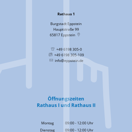
Rathaus 1
Burgstadt Eppstein
Hauptstraße 99
65817
Eppstein
+49 6198 305-0
+49 6198 305-109
info@eppstein.de
Öffnungszeiten
Rathaus I und Rathaus II
Montag
09:00
-
12:00
Uhr
Von 09:00 bis 12:00 Uhr
Dienstag
09:00
-
12:00
Uhr