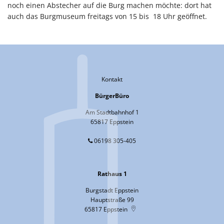
noch einen Abstecher auf die Burg machen möchte: dort hat
auch das Burgmuseum freitags von 15 bis 18 Uhr geöffnet.
Kontakt
BürgerBüro
Am Stadtbahnhof 1
65817 Eppstein
06198 305-405
Rathaus 1
Burgstadt Eppstein
Hauptstraße 99
65817
Eppstein