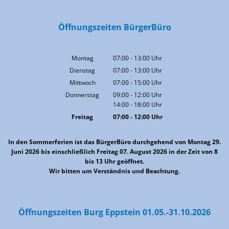
Öffnungszeiten BürgerBüro
Montag
07:00
-
13:00
Uhr
Von 07:00 bis 13:00 Uhr
Dienstag
07:00
-
13:00
Uhr
Von 07:00 bis 13:00 Uhr
Mittwoch
07:00
-
15:00
Uhr
Von 07:00 bis 15:00 Uhr
Donnerstag
09:00
-
12:00
Uhr
14:00
-
18:00
Von 09:00 bis 12:00 Uhr
Uhr
Von 14:00 bis 18:00 Uhr
Freitag
07:00
-
12:00
Uhr
Von 07:00 bis 12:00 Uhr
In den Sommerferien ist das BürgerBüro durchgehend von Montag 29.
Juni 2026 bis einschließlich Freitag 07. August 2026 in der Zeit von 8
bis 13 Uhr geöffnet.
Wir bitten um Verständnis und Beachtung.
Öffnungszeiten Burg Eppstein 01.05.-31.10.2026