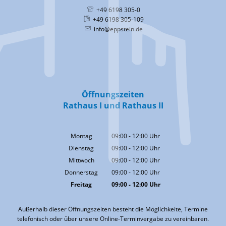
+49 6198 305-0
+49 6198 305-109
info@eppstein.de
Öffnungszeiten
Rathaus I und Rathaus II
Montag
09:00
-
12:00
Uhr
Von 09:00 bis 12:00 Uhr
Dienstag
09:00
-
12:00
Uhr
Von 09:00 bis 12:00 Uhr
Mittwoch
09:00
-
12:00
Uhr
Von 09:00 bis 12:00 Uhr
Donnerstag
09:00
-
12:00
Uhr
Von 09:00 bis 12:00 Uhr
Freitag
09:00
-
12:00
Uhr
Von 09:00 bis 12:00 Uhr
Außerhalb dieser Öffnungszeiten besteht die Möglichkeite, Termine
telefonisch oder über unsere Online-Terminvergabe zu vereinbaren.