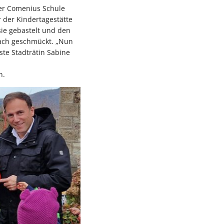
der Comenius Schule
r der Kindertagestätte
sie gebastelt und den
bach geschmückt. „Nun
te Stadträtin Sabine
n.