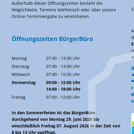
Außerhalb dieser Öffnungszeiten besteht die
S
Möglichkeite, Termine telefonisch oder über unsere
Online-Terminvergabe zu vereinbaren.
d
Öffnungszeiten BürgerBüro
E
r
a
Montag
07:00
-
13:00
Uhr
Von 07:00 bis 13:00 Uhr
Dienstag
07:00
-
13:00
Uhr
Von 07:00 bis 13:00 Uhr
Mittwoch
07:00
-
15:00
Uhr
Von 07:00 bis 15:00 Uhr
Donnerstag
09:00
-
12:00
Uhr
Von 09:00 bis 12:00 Uhr
14:00
-
18:00
Uhr
Von 14:00 bis 18:00 Uhr
Freitag
07:00
-
12:00
Uhr
Von 07:00 bis 12:00 Uhr
In den Sommerferien ist das BürgerBüro
durchgehend von Montag 29. Juni 2026 bis
einschließlich Freitag 07. August 2026 in der Zeit von
8 bis 13 Uhr geöffnet.