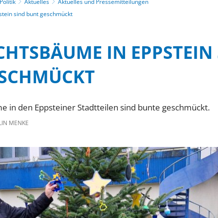
olitik
Aktuelles
Aktuelles und Pressemitteilungen
tein sind bunt geschmückt
HTSBÄUME IN EPPSTEIN 
ESCHMÜCKT
 in den Eppsteiner Stadtteilen sind bunte geschmückt.
IN MENKE