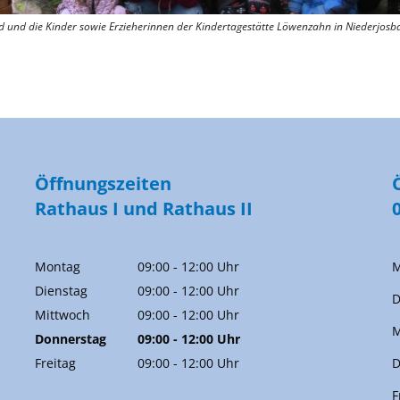
ld und die Kinder sowie Erzieherinnen der Kindertagestätte Löwenzahn in Niederjosb
Öffnungszeiten
Rathaus I und Rathaus II
Montag
09:00
-
12:00
Uhr
M
Von 09:00 bis 12:00 Uhr
Dienstag
09:00
-
12:00
Uhr
D
Von 09:00 bis 12:00 Uhr
Mittwoch
09:00
-
12:00
Uhr
M
Von 09:00 bis 12:00 Uhr
Donnerstag
09:00
-
12:00
Uhr
Von 09:00 bis 12:00 Uhr
Freitag
09:00
-
12:00
Uhr
D
Von 09:00 bis 12:00 Uhr
F