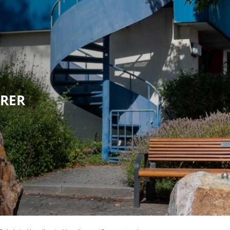
olitik
Leben in Eppstein
Kultur & Tour
HRER
G