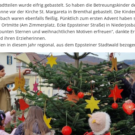
adtteilen wurde eifrig gebastelt. So haben die Betreuungskinder 
Tanne vor der Kirche St. Margareta in Bremthal gebastelt. Die Kinde
bach waren ebenfalls fleißig. Pünktlich zum ersten Advent haben 
Ortmitte (Am Zimmerplatz, Ecke Eppsteiner Straße) in Niederjos
bunten Sternen und weihnachtlichen Motiven erfreuen“, dankte Ers
d ihren Erzieherinnen.
 in diesem Jahr regional, aus dem Eppsteiner Stadtwald bezoge