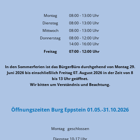
Montag
08:00
-
13:00
Uhr
Von 08:00 bis 13:00 Uhr
Dienstag
08:00
-
13:00
Uhr
Von 08:00 bis 13:00 Uhr
Mittwoch
08:00
-
13:00
Uhr
Von 08:00 bis 13:00 Uhr
Donnerstag
08:00
-
12:00
Uhr
14:00
-
16:00
Von 08:00 bis 12:00 Uhr
Uhr
Von 14:00 bis 16:00 Uhr
Freitag
07:00
-
12:00
Uhr
Von 07:00 bis 12:00 Uhr
In den Sommerferien ist das BürgerBüro durchgehend von Montag 29.
Juni 2026 bis einschließlich Freitag 07. August 2026 in der Zeit von 8
bis 13 Uhr geöffnet.
Wir bitten um Verständnis und Beachtung.
Öffnungszeiten Burg Eppstein 01.05.-31.10.2026
Montag geschlossen
Dienstag 10-17 Uhr