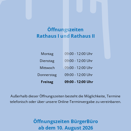
Öffnungszeiten
Rathaus I und Rathaus II
Montag
09:00
-
12:00
Uhr
Von 09:00 bis 12:00 Uhr
Dienstag
09:00
-
12:00
Uhr
Von 09:00 bis 12:00 Uhr
Mittwoch
09:00
-
12:00
Uhr
Von 09:00 bis 12:00 Uhr
Donnerstag
09:00
-
12:00
Uhr
Von 09:00 bis 12:00 Uhr
Freitag
09:00
-
12:00
Uhr
Von 09:00 bis 12:00 Uhr
Außerhalb dieser Öffnungszeiten besteht die Möglichkeite, Termine
telefonisch oder über unsere Online-Terminvergabe zu vereinbaren.
Öffnungszeiten BürgerBüro
ab dem 10. August 2026