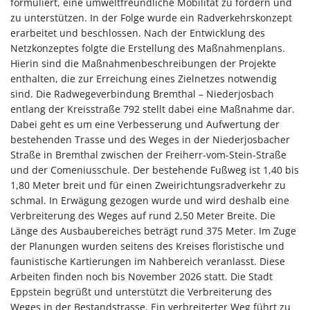
formuliert, eine umweltfreundliche Mobilität zu fördern und
zu unterstützen. In der Folge wurde ein Radverkehrskonzept
erarbeitet und beschlossen. Nach der Entwicklung des
Netzkonzeptes folgte die Erstellung des Maßnahmenplans.
Hierin sind die Maßnahmenbeschreibungen der Projekte
enthalten, die zur Erreichung eines Zielnetzes notwendig
sind. Die Radwegeverbindung Bremthal – Niederjosbach
entlang der Kreisstraße 792 stellt dabei eine Maßnahme dar.
Dabei geht es um eine Verbesserung und Aufwertung der
bestehenden Trasse und des Weges in der Niederjosbacher
Straße in Bremthal zwischen der Freiherr-vom-Stein-Straße
und der Comeniusschule. Der bestehende Fußweg ist 1,40 bis
1,80 Meter breit und für einen Zweirichtungsradverkehr zu
schmal. In Erwägung gezogen wurde und wird deshalb eine
Verbreiterung des Weges auf rund 2,50 Meter Breite. Die
Länge des Ausbaubereiches beträgt rund 375 Meter. Im Zuge
der Planungen wurden seitens des Kreises floristische und
faunistische Kartierungen im Nahbereich veranlasst. Diese
Arbeiten finden noch bis November 2026 statt. Die Stadt
Eppstein begrüßt und unterstützt die Verbreiterung des
Weges in der Bestandstrasse. Ein verbreiterter Weg führt zu