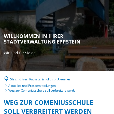
WILLKOMMEN IN IHRER
STADTVERWALTUNG EPPSTEIN
Wir sind für Sie da
© JBE
Sie sind hier:
Rathaus & Politik
Aktuelles
Aktuelles und Pressemitteilungen
Weg zur Comeniusschule soll verbreitert werden
WEG ZUR COMENIUSSCHULE
SOLL VERBREITERT WERDEN