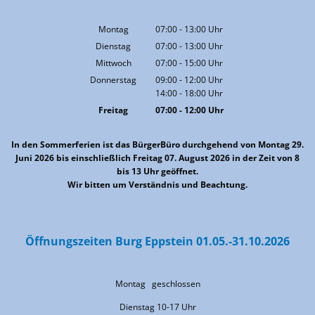
Montag
07:00
-
13:00
Uhr
Von 07:00 bis 13:00 Uhr
Dienstag
07:00
-
13:00
Uhr
Von 07:00 bis 13:00 Uhr
Mittwoch
07:00
-
15:00
Uhr
Von 07:00 bis 15:00 Uhr
Donnerstag
09:00
-
12:00
Uhr
14:00
-
18:00
Von 09:00 bis 12:00 Uhr
Uhr
Von 14:00 bis 18:00 Uhr
Freitag
07:00
-
12:00
Uhr
Von 07:00 bis 12:00 Uhr
In den Sommerferien ist das BürgerBüro durchgehend von Montag 29.
Juni 2026 bis einschließlich Freitag 07. August 2026 in der Zeit von 8
bis 13 Uhr geöffnet.
Wir bitten um Verständnis und Beachtung.
Öffnungszeiten Burg Eppstein 01.05.-31.10.2026
Montag geschlossen
Dienstag 10-17 Uhr