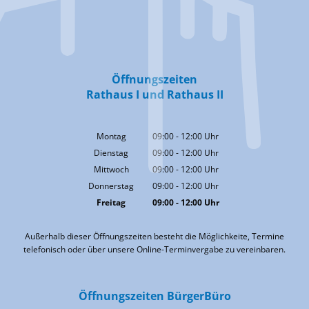
Öffnungszeiten
Rathaus I und Rathaus II
Montag
09:00
-
12:00
Uhr
Von 09:00 bis 12:00 Uhr
Dienstag
09:00
-
12:00
Uhr
Von 09:00 bis 12:00 Uhr
Mittwoch
09:00
-
12:00
Uhr
Von 09:00 bis 12:00 Uhr
Donnerstag
09:00
-
12:00
Uhr
Von 09:00 bis 12:00 Uhr
Freitag
09:00
-
12:00
Uhr
Von 09:00 bis 12:00 Uhr
Außerhalb dieser Öffnungszeiten besteht die Möglichkeite, Termine
telefonisch oder über unsere Online-Terminvergabe zu vereinbaren.
Öffnungszeiten BürgerBüro