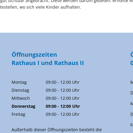
 gut sichtbar angebracht. Diese werden darum gebeten, erhöhte R
testellen, wo sich viele Kinder aufhalten.
Öffnungszeiten
Rathaus I und Rathaus II
Montag
09:00
-
12:00
Uhr
M
Von 09:00 bis 12:00 Uhr
Dienstag
09:00
-
12:00
Uhr
D
Von 09:00 bis 12:00 Uhr
Mittwoch
09:00
-
12:00
Uhr
M
Von 09:00 bis 12:00 Uhr
Donnerstag
09:00
-
12:00
Uhr
Von 09:00 bis 12:00 Uhr
Freitag
09:00
-
12:00
Uhr
D
Von 09:00 bis 12:00 Uhr
F
Außerhalb dieser Öffnungszeiten besteht die