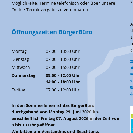
S
Möglichkeite, Termine telefonisch oder über unsere
Online-Terminvergabe zu vereinbaren.
d
Öffnungszeiten BürgerBüro
E
r
a
Montag
07:00
-
13:00
Uhr
Von 07:00 bis 13:00 Uhr
Dienstag
07:00
-
13:00
Uhr
Von 07:00 bis 13:00 Uhr
Mittwoch
07:00
-
15:00
Uhr
Von 07:00 bis 15:00 Uhr
Donnerstag
09:00
-
12:00
Uhr
Von 09:00 bis 12:00 Uhr
14:00
-
18:00
Uhr
Von 14:00 bis 18:00 Uhr
Freitag
07:00
-
12:00
Uhr
Von 07:00 bis 12:00 Uhr
In den Sommerferien ist das BürgerBüro
durchgehend von Montag 29. Juni 2026 bis
einschließlich Freitag 07. August 2026 in der Zeit von
8 bis 13 Uhr geöffnet.
Wir bitten um Verständnis und Beachtung.