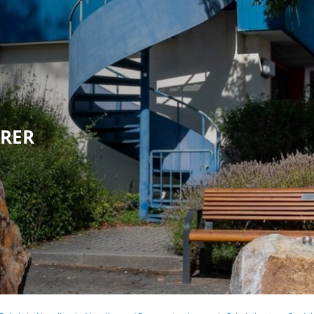
olitik
Leben in Eppstein
Kultur & Tour
HRER
G