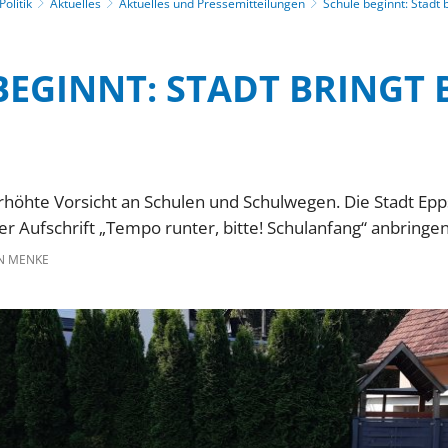
olitik
Aktuelles
Aktuelles und Pressemitteilungen
Schule beginnt: Stadt 
BEGINNT: STADT BRINGT
erhöhte Vorsicht an Schulen und Schulwegen. Die Stadt Epp
r Aufschrift „Tempo runter, bitte! Schulanfang“ anbringen
N MENKE