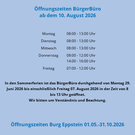
Öffnungszeiten BürgerBüro
ab dem 10. August 2026
Montag
08:00
-
13:00
Uhr
Von 08:00 bis 13:00 Uhr
Dienstag
08:00
-
13:00
Uhr
Von 08:00 bis 13:00 Uhr
Mittwoch
08:00
-
13:00
Uhr
Von 08:00 bis 13:00 Uhr
Donnerstag
08:00
-
12:00
Uhr
14:00
-
16:00
Von 08:00 bis 12:00 Uhr
Uhr
Von 14:00 bis 16:00 Uhr
Freitag
07:00
-
12:00
Uhr
Von 07:00 bis 12:00 Uhr
In den Sommerferien ist das BürgerBüro durchgehend von Montag 29.
Juni 2026 bis einschließlich Freitag 07. August 2026 in der Zeit von 8
bis 13 Uhr geöffnet.
Wir bitten um Verständnis und Beachtung.
Öffnungszeiten Burg Eppstein 01.05.-31.10.2026