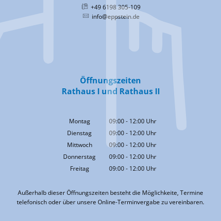
+49 6198 305-109
info@eppstein.de
Öffnungszeiten
Rathaus I und Rathaus II
Montag
09:00
-
12:00
Uhr
Von 09:00 bis 12:00 Uhr
Dienstag
09:00
-
12:00
Uhr
Von 09:00 bis 12:00 Uhr
Mittwoch
09:00
-
12:00
Uhr
Von 09:00 bis 12:00 Uhr
Donnerstag
09:00
-
12:00
Uhr
Von 09:00 bis 12:00 Uhr
Freitag
09:00
-
12:00
Uhr
Von 09:00 bis 12:00 Uhr
Außerhalb dieser Öffnungszeiten besteht die Möglichkeite, Termine
telefonisch oder über unsere Online-Terminvergabe zu vereinbaren.