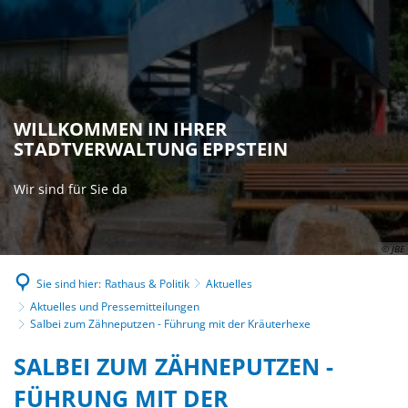
WILLKOMMEN IN IHRER
STADTVERWALTUNG EPPSTEIN
Wir sind für Sie da
© JBE
Sie sind hier:
Rathaus & Politik
Aktuelles
Aktuelles und Pressemitteilungen
Salbei zum Zähneputzen - Führung mit der Kräuterhexe
SALBEI ZUM ZÄHNEPUTZEN -
FÜHRUNG MIT DER