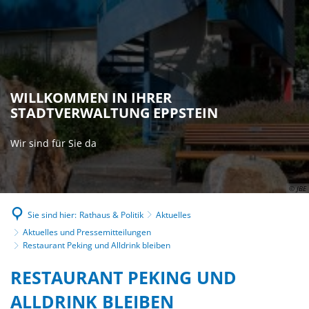
WILLKOMMEN IN IHRER
STADTVERWALTUNG EPPSTEIN
Wir sind für Sie da
© JBE
Sie sind hier:
Rathaus & Politik
Aktuelles
Aktuelles und Pressemitteilungen
Restaurant Peking und Alldrink bleiben
RESTAURANT PEKING UND
ALLDRINK BLEIBEN