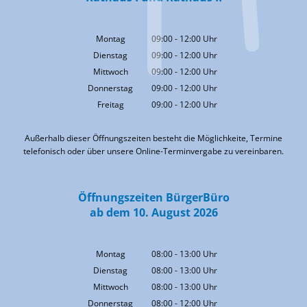
Montag
09:00
-
12:00
Uhr
Von 09:00 bis 12:00 Uhr
Dienstag
09:00
-
12:00
Uhr
Von 09:00 bis 12:00 Uhr
Mittwoch
09:00
-
12:00
Uhr
Von 09:00 bis 12:00 Uhr
Donnerstag
09:00
-
12:00
Uhr
Von 09:00 bis 12:00 Uhr
Freitag
09:00
-
12:00
Uhr
Von 09:00 bis 12:00 Uhr
Außerhalb dieser Öffnungszeiten besteht die Möglichkeite, Termine
telefonisch oder über unsere Online-Terminvergabe zu vereinbaren.
Öffnungszeiten BürgerBüro
ab dem 10. August 2026
Montag
08:00
-
13:00
Uhr
Von 08:00 bis 13:00 Uhr
Dienstag
08:00
-
13:00
Uhr
Von 08:00 bis 13:00 Uhr
Mittwoch
08:00
-
13:00
Uhr
Von 08:00 bis 13:00 Uhr
Donnerstag
08:00
-
12:00
Uhr