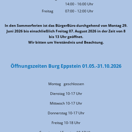
14:00
-
16:00
Von 08:00 bis 12:00 Uhr
Uhr
Von 14:00 bis 16:00 Uhr
Freitag
07:00
-
12:00
Uhr
Von 07:00 bis 12:00 Uhr
In den Sommerferien ist das BürgerBüro durchgehend von Montag 29.
Juni 2026 bis einschließlich Freitag 07. August 2026 in der Zeit von 8
bis 13 Uhr geöffnet.
Wir bitten um Verständnis und Beachtung.
Öffnungszeiten Burg Eppstein 01.05.-31.10.2026
Montag geschlossen
Dienstag 10-17 Uhr
Mittwoch 10-17 Uhr
Donnerstag 10-17 Uhr
Freitag 10-18 Uhr