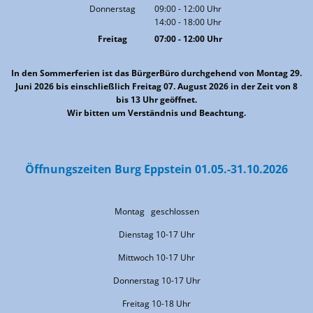
Von 07:00 bis 15:00 Uhr
Donnerstag
09:00
-
12:00
Uhr
14:00
-
18:00
Von 09:00 bis 12:00 Uhr
Uhr
Von 14:00 bis 18:00 Uhr
Freitag
07:00
-
12:00
Uhr
Von 07:00 bis 12:00 Uhr
In den Sommerferien ist das BürgerBüro durchgehend von Montag 29.
Juni 2026 bis einschließlich Freitag 07. August 2026 in der Zeit von 8
bis 13 Uhr geöffnet.
Wir bitten um Verständnis und Beachtung.
Öffnungszeiten Burg Eppstein 01.05.-31.10.2026
Montag geschlossen
Dienstag 10-17 Uhr
Mittwoch 10-17 Uhr
Donnerstag 10-17 Uhr
Freitag 10-18 Uhr