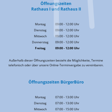
Öffnungszeiten
Rathaus I und Rathaus II
Montag
09:00
-
12:00
Uhr
Von 09:00 bis 12:00 Uhr
Dienstag
09:00
-
12:00
Uhr
Von 09:00 bis 12:00 Uhr
Mittwoch
09:00
-
12:00
Uhr
Von 09:00 bis 12:00 Uhr
Donnerstag
09:00
-
12:00
Uhr
Von 09:00 bis 12:00 Uhr
Freitag
09:00
-
12:00
Uhr
Von 09:00 bis 12:00 Uhr
Außerhalb dieser Öffnungszeiten besteht die Möglichkeite, Termine
telefonisch oder über unsere Online-Terminvergabe zu vereinbaren.
Öffnungszeiten BürgerBüro
Montag
07:00
-
13:00
Uhr
Von 07:00 bis 13:00 Uhr
Dienstag
07:00
-
13:00
Uhr
Von 07:00 bis 13:00 Uhr
Mittwoch
07:00
-
15:00
Uhr