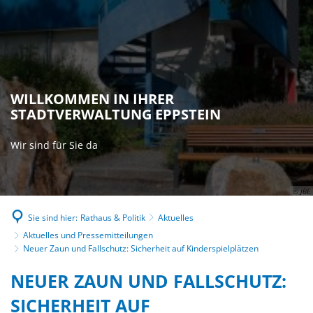
WILLKOMMEN IN IHRER
STADTVERWALTUNG EPPSTEIN
Wir sind für Sie da
© JBE
Sie sind hier:
Rathaus & Politik
Aktuelles
Aktuelles und Pressemitteilungen
Neuer Zaun und Fallschutz: Sicherheit auf Kinderspielplätzen
NEUER ZAUN UND FALLSCHUTZ:
SICHERHEIT AUF