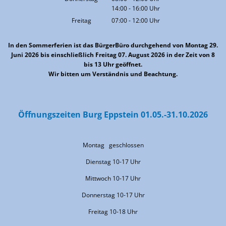
14:00
-
16:00
Von 08:00 bis 12:00 Uhr
Uhr
Von 14:00 bis 16:00 Uhr
Freitag
07:00
-
12:00
Uhr
Von 07:00 bis 12:00 Uhr
In den Sommerferien ist das BürgerBüro durchgehend von Montag 29.
Juni 2026 bis einschließlich Freitag 07. August 2026 in der Zeit von 8
bis 13 Uhr geöffnet.
Wir bitten um Verständnis und Beachtung.
Öffnungszeiten Burg Eppstein 01.05.-31.10.2026
Montag geschlossen
Dienstag 10-17 Uhr
Mittwoch 10-17 Uhr
Donnerstag 10-17 Uhr
Freitag 10-18 Uhr