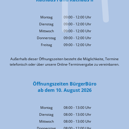
Montag
09:00
-
12:00
Uhr
Von 09:00 bis 12:00 Uhr
Dienstag
09:00
-
12:00
Uhr
Von 09:00 bis 12:00 Uhr
Mittwoch
09:00
-
12:00
Uhr
Von 09:00 bis 12:00 Uhr
Donnerstag
09:00
-
12:00
Uhr
Von 09:00 bis 12:00 Uhr
Freitag
09:00
-
12:00
Uhr
Von 09:00 bis 12:00 Uhr
Außerhalb dieser Öffnungszeiten besteht die Möglichkeite, Termine
telefonisch oder über unsere Online-Terminvergabe zu vereinbaren.
Öffnungszeiten BürgerBüro
ab dem 10. August 2026
Montag
08:00
-
13:00
Uhr
Von 08:00 bis 13:00 Uhr
Dienstag
08:00
-
13:00
Uhr
Von 08:00 bis 13:00 Uhr
Mittwoch
08:00
-
13:00
Uhr
Von 08:00 bis 13:00 Uhr
Donnerstag
08:00
-
12:00
Uhr