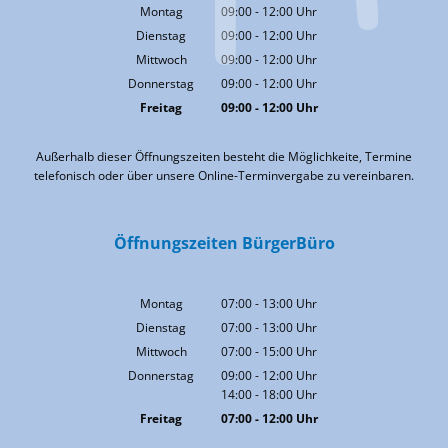
Montag
09:00
-
12:00
Uhr
Von 09:00 bis 12:00 Uhr
Dienstag
09:00
-
12:00
Uhr
Von 09:00 bis 12:00 Uhr
Mittwoch
09:00
-
12:00
Uhr
Von 09:00 bis 12:00 Uhr
Donnerstag
09:00
-
12:00
Uhr
Von 09:00 bis 12:00 Uhr
Freitag
09:00
-
12:00
Uhr
Von 09:00 bis 12:00 Uhr
Außerhalb dieser Öffnungszeiten besteht die Möglichkeite, Termine
telefonisch oder über unsere Online-Terminvergabe zu vereinbaren.
Öffnungszeiten BürgerBüro
Montag
07:00
-
13:00
Uhr
Von 07:00 bis 13:00 Uhr
Dienstag
07:00
-
13:00
Uhr
Von 07:00 bis 13:00 Uhr
Mittwoch
07:00
-
15:00
Uhr
Von 07:00 bis 15:00 Uhr
Donnerstag
09:00
-
12:00
Uhr
14:00
-
18:00
Von 09:00 bis 12:00 Uhr
Uhr
Von 14:00 bis 18:00 Uhr
Freitag
07:00
-
12:00
Uhr
Von 07:00 bis 12:00 Uhr