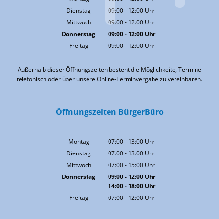
Von 09:00 bis 12:00 Uhr
Dienstag
09:00
-
12:00
Uhr
Von 09:00 bis 12:00 Uhr
Mittwoch
09:00
-
12:00
Uhr
Von 09:00 bis 12:00 Uhr
Donnerstag
09:00
-
12:00
Uhr
Von 09:00 bis 12:00 Uhr
Freitag
09:00
-
12:00
Uhr
Von 09:00 bis 12:00 Uhr
Außerhalb dieser Öffnungszeiten besteht die Möglichkeite, Termine
telefonisch oder über unsere Online-Terminvergabe zu vereinbaren.
Öffnungszeiten BürgerBüro
Montag
07:00
-
13:00
Uhr
Von 07:00 bis 13:00 Uhr
Dienstag
07:00
-
13:00
Uhr
Von 07:00 bis 13:00 Uhr
Mittwoch
07:00
-
15:00
Uhr
Von 07:00 bis 15:00 Uhr
Donnerstag
09:00
-
12:00
Uhr
14:00
-
18:00
Von 09:00 bis 12:00 Uhr
Uhr
Von 14:00 bis 18:00 Uhr
Freitag
07:00
-
12:00
Uhr
Von 07:00 bis 12:00 Uhr