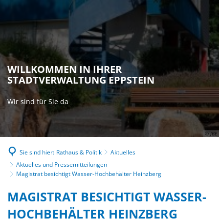
WILLKOMMEN IN IHRER
STADTVERWALTUNG EPPSTEIN
Wir sind für Sie da
© JBE
Sie sind hier:
Rathaus & Politik
Aktuelles
Aktuelles und Pressemitteilungen
Magistrat besichtigt Wasser-Hochbehälter Heinzberg
MAGISTRAT BESICHTIGT WASSER-
HOCHBEHÄLTER HEINZBERG