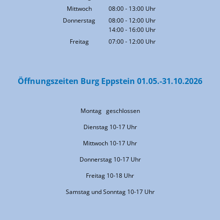
Von 08:00 bis 13:00 Uhr
Mittwoch
08:00
-
13:00
Uhr
Von 08:00 bis 13:00 Uhr
Donnerstag
08:00
-
12:00
Uhr
14:00
-
16:00
Von 08:00 bis 12:00 Uhr
Uhr
Von 14:00 bis 16:00 Uhr
Freitag
07:00
-
12:00
Uhr
Von 07:00 bis 12:00 Uhr
Öffnungszeiten Burg Eppstein 01.05.-31.10.2026
Montag geschlossen
Dienstag 10-17 Uhr
Mittwoch 10-17 Uhr
Donnerstag 10-17 Uhr
Freitag 10-18 Uhr
Samstag und Sonntag 10-17 Uhr