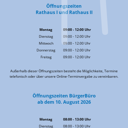
Öffnungszeiten
Rathaus I und Rathaus II
Montag
09:00
-
12:00
Uhr
Von 09:00 bis 12:00 Uhr
Dienstag
09:00
-
12:00
Uhr
Von 09:00 bis 12:00 Uhr
Mittwoch
09:00
-
12:00
Uhr
Von 09:00 bis 12:00 Uhr
Donnerstag
09:00
-
12:00
Uhr
Von 09:00 bis 12:00 Uhr
Freitag
09:00
-
12:00
Uhr
Von 09:00 bis 12:00 Uhr
Außerhalb dieser Öffnungszeiten besteht die Möglichkeite, Termine
telefonisch oder über unsere Online-Terminvergabe zu vereinbaren.
Öffnungszeiten BürgerBüro
ab dem 10. August 2026
Montag
08:00
-
13:00
Uhr
Von 08:00 bis 13:00 Uhr
Dienstag
08:00
-
13:00
Uhr