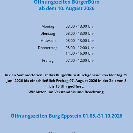
Öffnungszeiten BürgerBüro
ab dem 10. August 2026
Montag
08:00
-
13:00
Uhr
Von 08:00 bis 13:00 Uhr
Dienstag
08:00
-
13:00
Uhr
Von 08:00 bis 13:00 Uhr
Mittwoch
08:00
-
13:00
Uhr
Von 08:00 bis 13:00 Uhr
Donnerstag
08:00
-
12:00
Uhr
14:00
-
16:00
Von 08:00 bis 12:00 Uhr
Uhr
Von 14:00 bis 16:00 Uhr
Freitag
07:00
-
12:00
Uhr
Von 07:00 bis 12:00 Uhr
In den Sommerferien ist das BürgerBüro durchgehend von Montag 29.
Juni 2026 bis einschließlich Freitag 07. August 2026 in der Zeit von 8
bis 13 Uhr geöffnet.
Wir bitten um Verständnis und Beachtung.
Öffnungszeiten Burg Eppstein 01.05.-31.10.2026