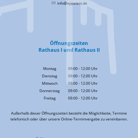
info@eppstein.de
Öffnungszeiten
Rathaus I und Rathaus II
Montag
09:00
-
12:00
Uhr
Von 09:00 bis 12:00 Uhr
Dienstag
09:00
-
12:00
Uhr
Von 09:00 bis 12:00 Uhr
Mittwoch
09:00
-
12:00
Uhr
Von 09:00 bis 12:00 Uhr
Donnerstag
09:00
-
12:00
Uhr
Von 09:00 bis 12:00 Uhr
Freitag
09:00
-
12:00
Uhr
Von 09:00 bis 12:00 Uhr
Außerhalb dieser Öffnungszeiten besteht die Möglichkeite, Termine
telefonisch oder über unsere Online-Terminvergabe zu vereinbaren.