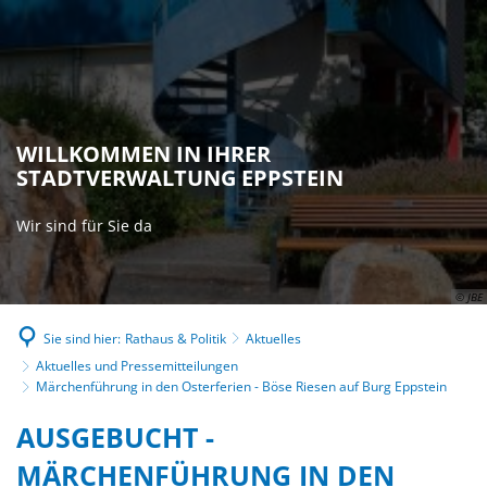
WILLKOMMEN IN IHRER
STADTVERWALTUNG EPPSTEIN
Wir sind für Sie da
© JBE
Sie sind hier:
Rathaus & Politik
Aktuelles
Aktuelles und Pressemitteilungen
Märchenführung in den Osterferien - Böse Riesen auf Burg Eppstein
AUSGEBUCHT -
MÄRCHENFÜHRUNG IN DEN