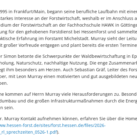
995 in Frankfurt/Main, begann seine berufliche Laufbahn mit eine
starkes Interesse an der Forstwirtschaft, weshalb er im Anschluss a
tudium der Forstwirtschaft an der Fachhochschule HAWK in Götting
ldung für den gehobenen Forstdienst bei HessenForst und sammel
ktische Erfahrung im Forstamt Michelstadt. Murray sieht der Leit
 großer Vorfreude entgegen und plant bereits die ersten Termine 
r Simon betonte die Schwerpunkte der Waldbewirtschaftung in Ep
Erholung, Naturschutz, nachhaltige Nutzung. Die enge Zusammenarbe
iegt ihm besonders am Herzen. Auch Sebastian Gräf, Leiter des For
über, mit Leon Murray einen motivierten und gut ausgebildeten neu
ben.
e kommen auf Herrn Murray viele Herausforderungen zu. Besonde
aldumbau und die großen Infrastrukturmaßnahmen durch die Ener
n sein.
r. Murray Kontakt aufnehmen können, erfahren Sie über die Hom
ww.hessen-forst.de/sites/forst.hessen.de/files/2026-
_rl_sprechzeiten_0526-1.pdf
).