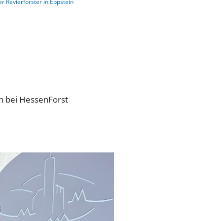
r Revierförster in Eppstein
n bei HessenForst