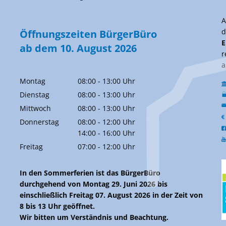
d
Öffnungszeiten BürgerBüro
E
ab dem 10. August 2026
r
a
Montag
08:00
-
13:00
Uhr
Von 08:00 bis 13:00 Uhr
Dienstag
08:00
-
13:00
Uhr
Von 08:00 bis 13:00 Uhr
Mittwoch
08:00
-
13:00
Uhr
Von 08:00 bis 13:00 Uhr
Donnerstag
08:00
-
12:00
Uhr
Von 08:00 bis 12:00 Uhr
14:00
-
16:00
Uhr
Von 14:00 bis 16:00 Uhr
Freitag
07:00
-
12:00
Uhr
Von 07:00 bis 12:00 Uhr
In den Sommerferien ist das BürgerBüro
durchgehend von Montag 29. Juni 2026 bis
einschließlich Freitag 07. August 2026 in der Zeit von
8 bis 13 Uhr geöffnet.
Wir bitten um Verständnis und Beachtung.