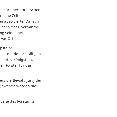
r Schreinerlehre. Schon
n eine Zeit als
en absolvierte. Danach
te nach der Übernahme
ung seines neuen,
vor Ort.
pstein:
it mit den vielfältigen
stamtes Königstein,
en Förster für das
rs die Bewältigung der
giewende werden die
epage des Forstamts