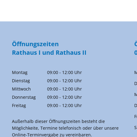
Öffnungszeiten
Rathaus I und Rathaus II
Montag
09:00
-
12:00
Uhr
M
Von 09:00 bis 12:00 Uhr
Dienstag
09:00
-
12:00
Uhr
D
Von 09:00 bis 12:00 Uhr
Mittwoch
09:00
-
12:00
Uhr
M
Von 09:00 bis 12:00 Uhr
Donnerstag
09:00
-
12:00
Uhr
Von 09:00 bis 12:00 Uhr
Freitag
09:00
-
12:00
Uhr
D
Von 09:00 bis 12:00 Uhr
F
Außerhalb dieser Öffnungszeiten besteht die
S
Möglichkeite, Termine telefonisch oder über unsere
Online-Terminvergabe zu vereinbaren.