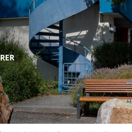
olitik
Leben in Eppstein
Kultur & Tour
HRER
G