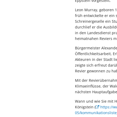
Eppstein vorgestellt.
Leon Murray, geboren 1
früh entwickelte er ein 
Schreinergeselle ein S
durchlief er die Ausbi
in den Landesdienst pra
heimatnahen Reviers mit
Bürgermeister Alexande
Öffentlichkeitsarbeit, 
Akteuren in der Stadt l
zeigte sich erfreut dar
Revier gewonnen zu ha
Mit der Revierübernahm
Klimaeinflüsse, der W
nächsten Hauptaufgabe
Wann und wie Sie mit H
Königstein (
https://w
05/kommunikationsliste