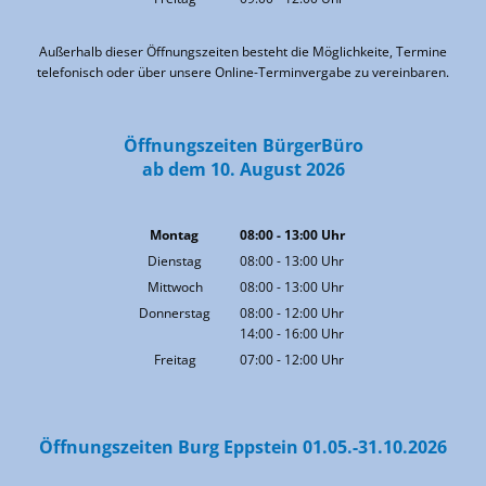
Von 09:00 bis 12:00 Uhr
Außerhalb dieser Öffnungszeiten besteht die Möglichkeite, Termine
telefonisch oder über unsere Online-Terminvergabe zu vereinbaren.
Öffnungszeiten BürgerBüro
ab dem 10. August 2026
Montag
08:00
-
13:00
Uhr
Von 08:00 bis 13:00 Uhr
Dienstag
08:00
-
13:00
Uhr
Von 08:00 bis 13:00 Uhr
Mittwoch
08:00
-
13:00
Uhr
Von 08:00 bis 13:00 Uhr
Donnerstag
08:00
-
12:00
Uhr
14:00
-
16:00
Von 08:00 bis 12:00 Uhr
Uhr
Von 14:00 bis 16:00 Uhr
Freitag
07:00
-
12:00
Uhr
Von 07:00 bis 12:00 Uhr
Öffnungszeiten Burg Eppstein 01.05.-31.10.2026