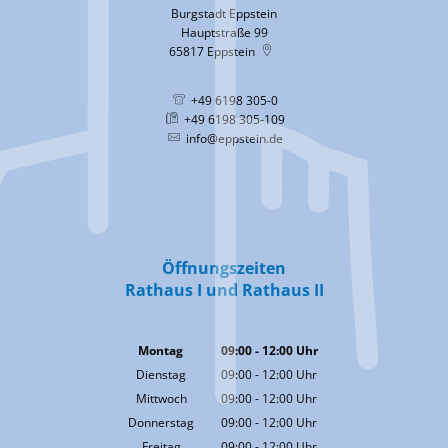
Burgstadt Eppstein
Hauptstraße 99
65817
Eppstein
+49 6198 305-0
+49 6198 305-109
info@eppstein.de
Öffnungszeiten
Rathaus I und Rathaus II
Montag
09:00
-
12:00
Uhr
Von 09:00 bis 12:00 Uhr
Dienstag
09:00
-
12:00
Uhr
Von 09:00 bis 12:00 Uhr
Mittwoch
09:00
-
12:00
Uhr
Von 09:00 bis 12:00 Uhr
Donnerstag
09:00
-
12:00
Uhr
Von 09:00 bis 12:00 Uhr
Freitag
09:00
-
12:00
Uhr