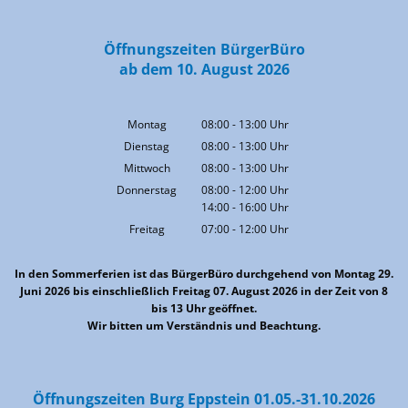
Öffnungszeiten BürgerBüro
ab dem 10. August 2026
Montag
08:00
-
13:00
Uhr
Von 08:00 bis 13:00 Uhr
Dienstag
08:00
-
13:00
Uhr
Von 08:00 bis 13:00 Uhr
Mittwoch
08:00
-
13:00
Uhr
Von 08:00 bis 13:00 Uhr
Donnerstag
08:00
-
12:00
Uhr
14:00
-
16:00
Von 08:00 bis 12:00 Uhr
Uhr
Von 14:00 bis 16:00 Uhr
Freitag
07:00
-
12:00
Uhr
Von 07:00 bis 12:00 Uhr
In den Sommerferien ist das BürgerBüro durchgehend von Montag 29.
Juni 2026 bis einschließlich Freitag 07. August 2026 in der Zeit von 8
bis 13 Uhr geöffnet.
Wir bitten um Verständnis und Beachtung.
Öffnungszeiten Burg Eppstein 01.05.-31.10.2026