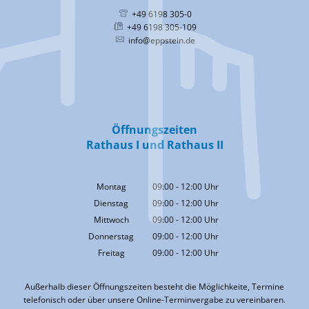
+49 6198 305-0
+49 6198 305-109
info@eppstein.de
Öffnungszeiten
Rathaus I und Rathaus II
Montag
09:00
-
12:00
Uhr
Von 09:00 bis 12:00 Uhr
Dienstag
09:00
-
12:00
Uhr
Von 09:00 bis 12:00 Uhr
Mittwoch
09:00
-
12:00
Uhr
Von 09:00 bis 12:00 Uhr
Donnerstag
09:00
-
12:00
Uhr
Von 09:00 bis 12:00 Uhr
Freitag
09:00
-
12:00
Uhr
Von 09:00 bis 12:00 Uhr
Außerhalb dieser Öffnungszeiten besteht die Möglichkeite, Termine
telefonisch oder über unsere Online-Terminvergabe zu vereinbaren.