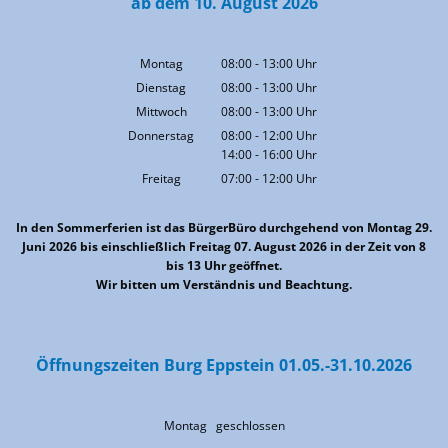
ab dem 10. August 2026
Montag
08:00
-
13:00
Uhr
Von 08:00 bis 13:00 Uhr
Dienstag
08:00
-
13:00
Uhr
Von 08:00 bis 13:00 Uhr
Mittwoch
08:00
-
13:00
Uhr
Von 08:00 bis 13:00 Uhr
Donnerstag
08:00
-
12:00
Uhr
14:00
-
16:00
Von 08:00 bis 12:00 Uhr
Uhr
Von 14:00 bis 16:00 Uhr
Freitag
07:00
-
12:00
Uhr
Von 07:00 bis 12:00 Uhr
In den Sommerferien ist das BürgerBüro durchgehend von Montag 29.
Juni 2026 bis einschließlich Freitag 07. August 2026 in der Zeit von 8
bis 13 Uhr geöffnet.
Wir bitten um Verständnis und Beachtung.
Öffnungszeiten Burg Eppstein 01.05.-31.10.2026
Montag geschlossen