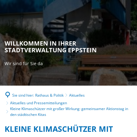
WILLKOMMEN IN IHRER
STADTVERWALTUNG EPPSTEIN
Wir sind für Sie da
© JBE
Sie sind hier:
Rathaus & Politik
Aktuelles
Aktuelles und Pressemitteilungen
Kleine Klimaschützer mit großer Wirkung: gemeinsamer Aktionstag in
den städtischen Kitas
KLEINE KLIMASCHÜTZER MIT