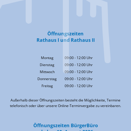
Öffnungszeiten
Rathaus I und Rathaus II
Montag
09:00
-
12:00
Uhr
Von 09:00 bis 12:00 Uhr
Dienstag
09:00
-
12:00
Uhr
Von 09:00 bis 12:00 Uhr
Mittwoch
09:00
-
12:00
Uhr
Von 09:00 bis 12:00 Uhr
Donnerstag
09:00
-
12:00
Uhr
Von 09:00 bis 12:00 Uhr
Freitag
09:00
-
12:00
Uhr
Von 09:00 bis 12:00 Uhr
Außerhalb dieser Öffnungszeiten besteht die Möglichkeite, Termine
telefonisch oder über unsere Online-Terminvergabe zu vereinbaren.
Öffnungszeiten BürgerBüro