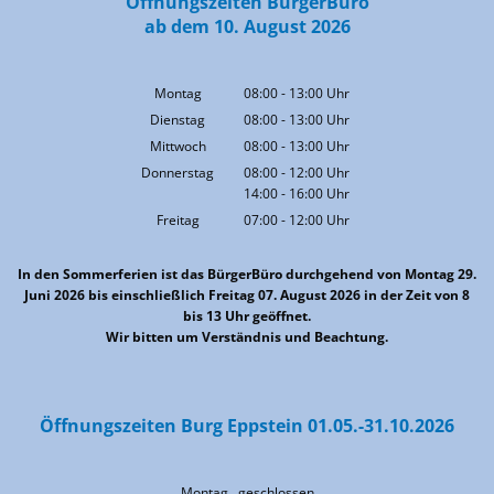
Öffnungszeiten BürgerBüro
ab dem 10. August 2026
Montag
08:00
-
13:00
Uhr
Von 08:00 bis 13:00 Uhr
Dienstag
08:00
-
13:00
Uhr
Von 08:00 bis 13:00 Uhr
Mittwoch
08:00
-
13:00
Uhr
Von 08:00 bis 13:00 Uhr
Donnerstag
08:00
-
12:00
Uhr
14:00
-
16:00
Von 08:00 bis 12:00 Uhr
Uhr
Von 14:00 bis 16:00 Uhr
Freitag
07:00
-
12:00
Uhr
Von 07:00 bis 12:00 Uhr
In den Sommerferien ist das BürgerBüro durchgehend von Montag 29.
Juni 2026 bis einschließlich Freitag 07. August 2026 in der Zeit von 8
bis 13 Uhr geöffnet.
Wir bitten um Verständnis und Beachtung.
Öffnungszeiten Burg Eppstein 01.05.-31.10.2026
Montag geschlossen