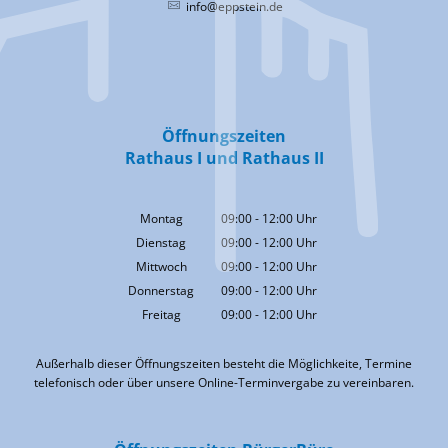
info@eppstein.de
Öffnungszeiten
Rathaus I und Rathaus II
Montag
09:00
-
12:00
Uhr
Von 09:00 bis 12:00 Uhr
Dienstag
09:00
-
12:00
Uhr
Von 09:00 bis 12:00 Uhr
Mittwoch
09:00
-
12:00
Uhr
Von 09:00 bis 12:00 Uhr
Donnerstag
09:00
-
12:00
Uhr
Von 09:00 bis 12:00 Uhr
Freitag
09:00
-
12:00
Uhr
Von 09:00 bis 12:00 Uhr
Außerhalb dieser Öffnungszeiten besteht die Möglichkeite, Termine
telefonisch oder über unsere Online-Terminvergabe zu vereinbaren.