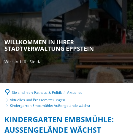
WILLKOMMEN IN IHRER
STADTVERWALTUNG EPPSTEIN
Wir sind für Sie da
© JBE
Sie sind hier:
Rathaus & Politik
Aktuelles
Aktuelles und Pressemitteilungen
Kindergarten Embsmühle: Außengelände wächst
KINDERGARTEN EMBSMÜHLE:
AUSSENGELÄNDE WÄCHST