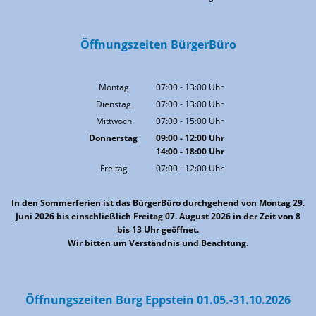
Öffnungszeiten BürgerBüro
Montag
07:00
-
13:00
Uhr
Von 07:00 bis 13:00 Uhr
Dienstag
07:00
-
13:00
Uhr
Von 07:00 bis 13:00 Uhr
Mittwoch
07:00
-
15:00
Uhr
Von 07:00 bis 15:00 Uhr
Donnerstag
09:00
-
12:00
Uhr
14:00
-
18:00
Von 09:00 bis 12:00 Uhr
Uhr
Von 14:00 bis 18:00 Uhr
Freitag
07:00
-
12:00
Uhr
Von 07:00 bis 12:00 Uhr
In den Sommerferien ist das BürgerBüro durchgehend von Montag 29.
Juni 2026 bis einschließlich Freitag 07. August 2026 in der Zeit von 8
bis 13 Uhr geöffnet.
Wir bitten um Verständnis und Beachtung.
Öffnungszeiten Burg Eppstein 01.05.-31.10.2026