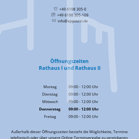
+49 6198 305-0
+49 6198 305-109
info@eppstein.de
Öffnungszeiten
Rathaus I und Rathaus II
Montag
09:00
-
12:00
Uhr
Von 09:00 bis 12:00 Uhr
Dienstag
09:00
-
12:00
Uhr
Von 09:00 bis 12:00 Uhr
Mittwoch
09:00
-
12:00
Uhr
Von 09:00 bis 12:00 Uhr
Donnerstag
09:00
-
12:00
Uhr
Von 09:00 bis 12:00 Uhr
Freitag
09:00
-
12:00
Uhr
Von 09:00 bis 12:00 Uhr
Außerhalb dieser Öffnungszeiten besteht die Möglichkeite, Termine
telefonisch oder über unsere Online-Terminvergabe zu vereinbaren.