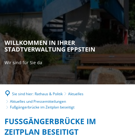
WILLKOMMEN IN IHRER
STADTVERWALTUNG EPPSTEIN
Wir sind für Sie da
© JBE
Sie sind hier:
Rathaus & Politik
Aktuelles
Aktuelles und Pressemitteilungen
Fußgängerbrücke im Zeitplan beseitigt
FUSSGÄNGERBRÜCKE IM Z
EITPLAN BESEITIGT