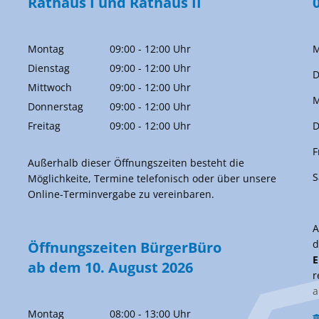
Rathaus I und Rathaus II
Montag
09:00
-
12:00
Uhr
M
Von 09:00 bis 12:00 Uhr
Dienstag
09:00
-
12:00
Uhr
D
Von 09:00 bis 12:00 Uhr
Mittwoch
09:00
-
12:00
Uhr
M
Von 09:00 bis 12:00 Uhr
Donnerstag
09:00
-
12:00
Uhr
Von 09:00 bis 12:00 Uhr
Freitag
09:00
-
12:00
Uhr
D
Von 09:00 bis 12:00 Uhr
F
Außerhalb dieser Öffnungszeiten besteht die
S
Möglichkeite, Termine telefonisch oder über unsere
Online-Terminvergabe zu vereinbaren.
d
Öffnungszeiten BürgerBüro
E
ab dem 10. August 2026
r
a
Montag
08:00
-
13:00
Uhr