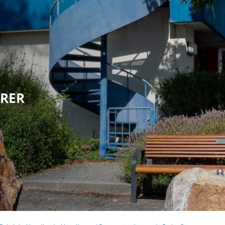
olitik
Leben in Eppstein
Kultur & Tour
HRER
G