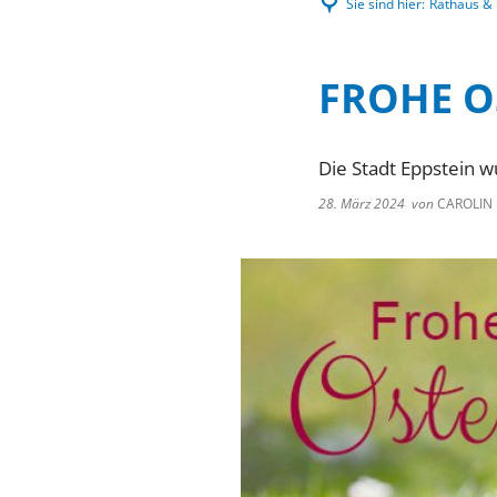
Sie sind hier:
Rathaus & P
FROHE O
Die Stadt Eppstein 
28. März 2024
von
CAROLIN