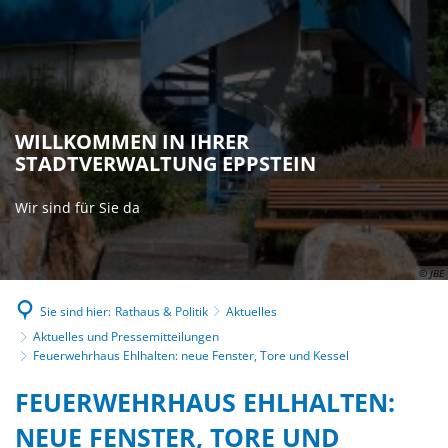
WILLKOMMEN IN IHRER
STADTVERWALTUNG EPPSTEIN
Wir sind für Sie da
© JBE
Sie sind hier:
Rathaus & Politik
Aktuelles
Aktuelles und Pressemitteilungen
Feuerwehrhaus Ehlhalten: neue Fenster, Tore und Kessel
FEUERWEHRHAUS EHLHALTEN:
NEUE FENSTER, TORE UND