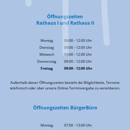
Öffnungszeiten
Rathaus I und Rathaus II
Montag
09:00
-
12:00
Uhr
Von 09:00 bis 12:00 Uhr
Dienstag
09:00
-
12:00
Uhr
Von 09:00 bis 12:00 Uhr
Mittwoch
09:00
-
12:00
Uhr
Von 09:00 bis 12:00 Uhr
Donnerstag
09:00
-
12:00
Uhr
Von 09:00 bis 12:00 Uhr
Freitag
09:00
-
12:00
Uhr
Von 09:00 bis 12:00 Uhr
Außerhalb dieser Öffnungszeiten besteht die Möglichkeite, Termine
telefonisch oder über unsere Online-Terminvergabe zu vereinbaren.
Öffnungszeiten BürgerBüro
Montag
07:00
-
13:00
Uhr