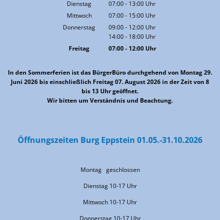
Von 07:00 bis 13:00 Uhr
Dienstag
07:00
-
13:00
Uhr
Von 07:00 bis 13:00 Uhr
Mittwoch
07:00
-
15:00
Uhr
Von 07:00 bis 15:00 Uhr
Donnerstag
09:00
-
12:00
Uhr
14:00
-
18:00
Von 09:00 bis 12:00 Uhr
Uhr
Von 14:00 bis 18:00 Uhr
Freitag
07:00
-
12:00
Uhr
Von 07:00 bis 12:00 Uhr
In den Sommerferien ist das BürgerBüro durchgehend von Montag 29.
Juni 2026 bis einschließlich Freitag 07. August 2026 in der Zeit von 8
bis 13 Uhr geöffnet.
Wir bitten um Verständnis und Beachtung.
Öffnungszeiten Burg Eppstein 01.05.-31.10.2026
Montag geschlossen
Dienstag 10-17 Uhr
Mittwoch 10-17 Uhr
Donnerstag 10-17 Uhr