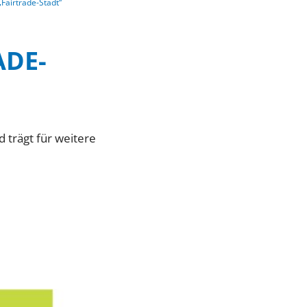
„Fairtrade-Stadt“
ADE-
d trägt für weitere