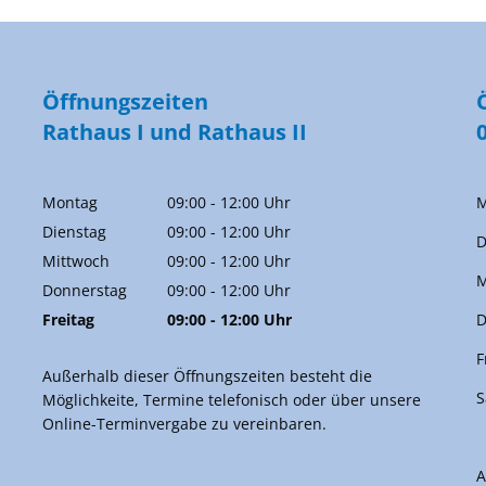
Öffnungszeiten
Rathaus I und Rathaus II
Montag
09:00
-
12:00
Uhr
M
Von 09:00 bis 12:00 Uhr
Dienstag
09:00
-
12:00
Uhr
D
Von 09:00 bis 12:00 Uhr
Mittwoch
09:00
-
12:00
Uhr
M
Von 09:00 bis 12:00 Uhr
Donnerstag
09:00
-
12:00
Uhr
Von 09:00 bis 12:00 Uhr
Freitag
09:00
-
12:00
Uhr
D
Von 09:00 bis 12:00 Uhr
F
Außerhalb dieser Öffnungszeiten besteht die
S
Möglichkeite, Termine telefonisch oder über unsere
Online-Terminvergabe zu vereinbaren.