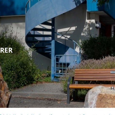
olitik
Leben in Eppstein
Kultur & Tour
HRER
G