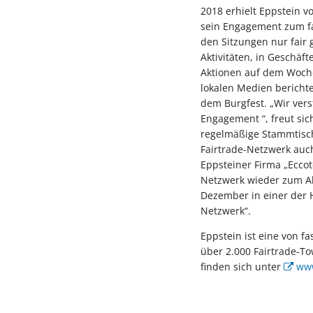
2018 erhielt Eppstein v
sein Engagement zum fa
den Sitzungen nur fair
Aktivitäten, in Geschä
Aktionen auf dem Woche
lokalen Medien berichte
dem Burgfest. „Wir ver
Engagement “, freut sic
regelmäßige Stammtisch
Fairtrade-Netzwerk auc
Eppsteiner Firma „Eccot
Netzwerk wieder zum Alt
Dezember in einer der 
Netzwerk“.
Eppstein ist eine von f
über 2.000 Fairtrade-T
finden sich unter
www