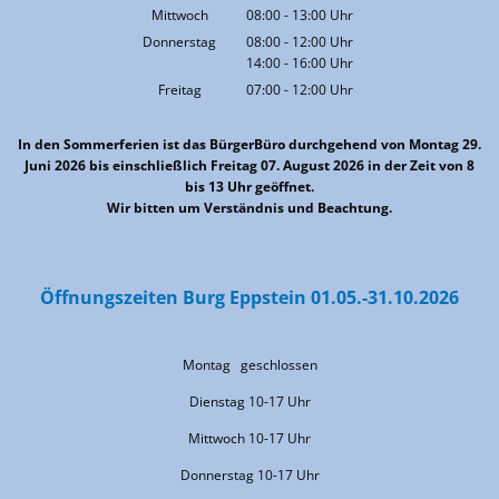
Von 08:00 bis 13:00 Uhr
Mittwoch
08:00
-
13:00
Uhr
Von 08:00 bis 13:00 Uhr
Donnerstag
08:00
-
12:00
Uhr
14:00
-
16:00
Von 08:00 bis 12:00 Uhr
Uhr
Von 14:00 bis 16:00 Uhr
Freitag
07:00
-
12:00
Uhr
Von 07:00 bis 12:00 Uhr
In den Sommerferien ist das BürgerBüro durchgehend von Montag 29.
Juni 2026 bis einschließlich Freitag 07. August 2026 in der Zeit von 8
bis 13 Uhr geöffnet.
Wir bitten um Verständnis und Beachtung.
Öffnungszeiten Burg Eppstein 01.05.-31.10.2026
Montag geschlossen
Dienstag 10-17 Uhr
Mittwoch 10-17 Uhr
Donnerstag 10-17 Uhr