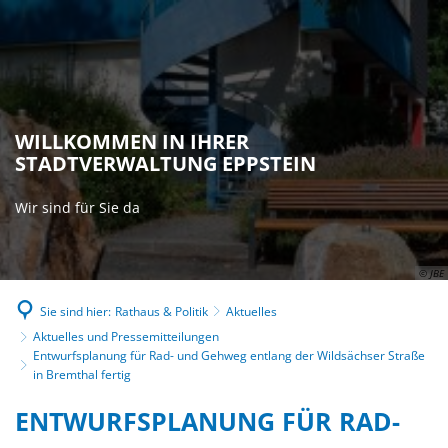
WILLKOMMEN IN IHRER
STADTVERWALTUNG EPPSTEIN
Wir sind für Sie da
© JBE
Sie sind hier:
Rathaus & Politik
Aktuelles
Aktuelles und Pressemitteilungen
Entwurfsplanung für Rad- und Gehweg entlang der Wildsächser Straße
in Bremthal fertig
ENTWURFSPLANUNG FÜR RAD-