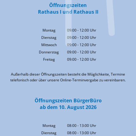
Öffnungszeiten
Rathaus I und Rathaus II
Montag
09:00
-
12:00
Uhr
Von 09:00 bis 12:00 Uhr
Dienstag
09:00
-
12:00
Uhr
Von 09:00 bis 12:00 Uhr
Mittwoch
09:00
-
12:00
Uhr
Von 09:00 bis 12:00 Uhr
Donnerstag
09:00
-
12:00
Uhr
Von 09:00 bis 12:00 Uhr
Freitag
09:00
-
12:00
Uhr
Von 09:00 bis 12:00 Uhr
Außerhalb dieser Öffnungszeiten besteht die Möglichkeite, Termine
telefonisch oder über unsere Online-Terminvergabe zu vereinbaren.
Öffnungszeiten BürgerBüro
ab dem 10. August 2026
Montag
08:00
-
13:00
Uhr
Von 08:00 bis 13:00 Uhr
Dienstag
08:00
-
13:00
Uhr