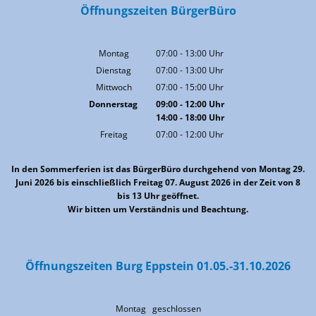
Öffnungszeiten BürgerBüro
Montag
07:00
-
13:00
Uhr
Von 07:00 bis 13:00 Uhr
Dienstag
07:00
-
13:00
Uhr
Von 07:00 bis 13:00 Uhr
Mittwoch
07:00
-
15:00
Uhr
Von 07:00 bis 15:00 Uhr
Donnerstag
09:00
-
12:00
Uhr
14:00
-
18:00
Von 09:00 bis 12:00 Uhr
Uhr
Von 14:00 bis 18:00 Uhr
Freitag
07:00
-
12:00
Uhr
Von 07:00 bis 12:00 Uhr
In den Sommerferien ist das BürgerBüro durchgehend von Montag 29.
Juni 2026 bis einschließlich Freitag 07. August 2026 in der Zeit von 8
bis 13 Uhr geöffnet.
Wir bitten um Verständnis und Beachtung.
Öffnungszeiten Burg Eppstein 01.05.-31.10.2026
Montag geschlossen