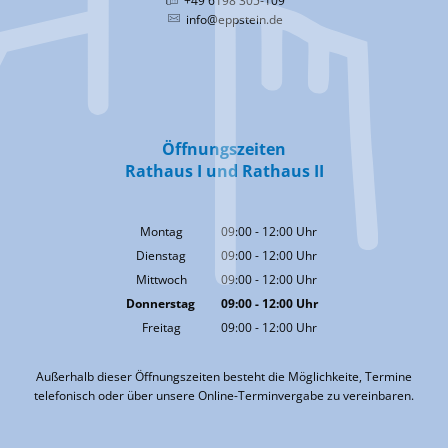
+49 6198 305-109
info@eppstein.de
Öffnungszeiten
Rathaus I und Rathaus II
Montag
09:00
-
12:00
Uhr
Von 09:00 bis 12:00 Uhr
Dienstag
09:00
-
12:00
Uhr
Von 09:00 bis 12:00 Uhr
Mittwoch
09:00
-
12:00
Uhr
Von 09:00 bis 12:00 Uhr
Donnerstag
09:00
-
12:00
Uhr
Von 09:00 bis 12:00 Uhr
Freitag
09:00
-
12:00
Uhr
Von 09:00 bis 12:00 Uhr
Außerhalb dieser Öffnungszeiten besteht die Möglichkeite, Termine
telefonisch oder über unsere Online-Terminvergabe zu vereinbaren.