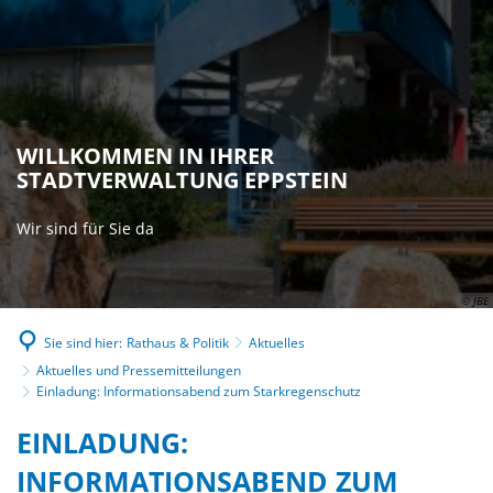
WILLKOMMEN IN IHRER
STADTVERWALTUNG EPPSTEIN
Wir sind für Sie da
© JBE
Sie sind hier:
Rathaus & Politik
Aktuelles
Aktuelles und Pressemitteilungen
Einladung: Informationsabend zum Starkregenschutz
EINLADUNG:
INFORMATIONSABEND ZUM