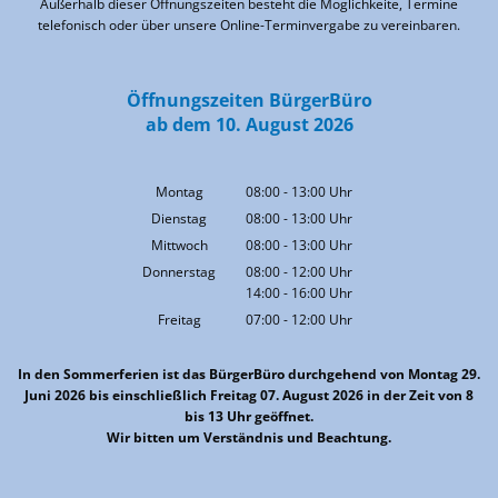
Außerhalb dieser Öffnungszeiten besteht die Möglichkeite, Termine
telefonisch oder über unsere Online-Terminvergabe zu vereinbaren.
Öffnungszeiten BürgerBüro
ab dem 10. August 2026
Montag
08:00
-
13:00
Uhr
Von 08:00 bis 13:00 Uhr
Dienstag
08:00
-
13:00
Uhr
Von 08:00 bis 13:00 Uhr
Mittwoch
08:00
-
13:00
Uhr
Von 08:00 bis 13:00 Uhr
Donnerstag
08:00
-
12:00
Uhr
14:00
-
16:00
Von 08:00 bis 12:00 Uhr
Uhr
Von 14:00 bis 16:00 Uhr
Freitag
07:00
-
12:00
Uhr
Von 07:00 bis 12:00 Uhr
In den Sommerferien ist das BürgerBüro durchgehend von Montag 29.
Juni 2026 bis einschließlich Freitag 07. August 2026 in der Zeit von 8
bis 13 Uhr geöffnet.
Wir bitten um Verständnis und Beachtung.