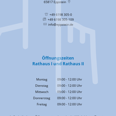
65817
Eppstein
+49 6198 305-0
+49 6198 305-109
info@eppstein.de
Öffnungszeiten
Rathaus I und Rathaus II
Montag
09:00
-
12:00
Uhr
Von 09:00 bis 12:00 Uhr
Dienstag
09:00
-
12:00
Uhr
Von 09:00 bis 12:00 Uhr
Mittwoch
09:00
-
12:00
Uhr
Von 09:00 bis 12:00 Uhr
Donnerstag
09:00
-
12:00
Uhr
Von 09:00 bis 12:00 Uhr
Freitag
09:00
-
12:00
Uhr
Von 09:00 bis 12:00 Uhr