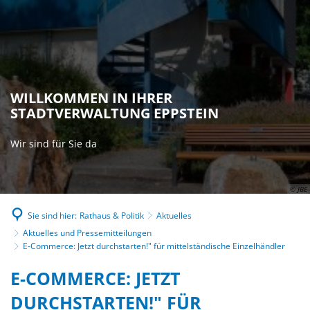
WILLKOMMEN IN IHRER
STADTVERWALTUNG EPPSTEIN
Wir sind für Sie da
© JBE
Sie sind hier:
Rathaus & Politik
Aktuelles
Aktuelles und Pressemitteilungen
E-Commerce: Jetzt durchstarten!" für mittelständische Einzelhändler
E-COMMERCE: JETZT
DURCHSTARTEN!" FÜR