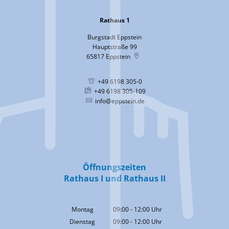
Rathaus 1
Burgstadt Eppstein
Hauptstraße 99
65817
Eppstein
+49 6198 305-0
+49 6198 305-109
info@eppstein.de
Öffnungszeiten
Rathaus I und Rathaus II
Montag
09:00
-
12:00
Uhr
Von 09:00 bis 12:00 Uhr
Dienstag
09:00
-
12:00
Uhr