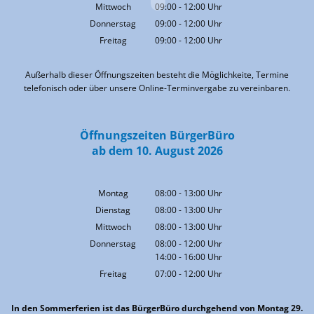
Von 09:00 bis 12:00 Uhr
Mittwoch
09:00
-
12:00
Uhr
Von 09:00 bis 12:00 Uhr
Donnerstag
09:00
-
12:00
Uhr
Von 09:00 bis 12:00 Uhr
Freitag
09:00
-
12:00
Uhr
Von 09:00 bis 12:00 Uhr
Außerhalb dieser Öffnungszeiten besteht die Möglichkeite, Termine
telefonisch oder über unsere Online-Terminvergabe zu vereinbaren.
Öffnungszeiten BürgerBüro
ab dem 10. August 2026
Montag
08:00
-
13:00
Uhr
Von 08:00 bis 13:00 Uhr
Dienstag
08:00
-
13:00
Uhr
Von 08:00 bis 13:00 Uhr
Mittwoch
08:00
-
13:00
Uhr
Von 08:00 bis 13:00 Uhr
Donnerstag
08:00
-
12:00
Uhr
14:00
-
16:00
Von 08:00 bis 12:00 Uhr
Uhr
Von 14:00 bis 16:00 Uhr
Freitag
07:00
-
12:00
Uhr
Von 07:00 bis 12:00 Uhr
In den Sommerferien ist das BürgerBüro durchgehend von Montag 29.