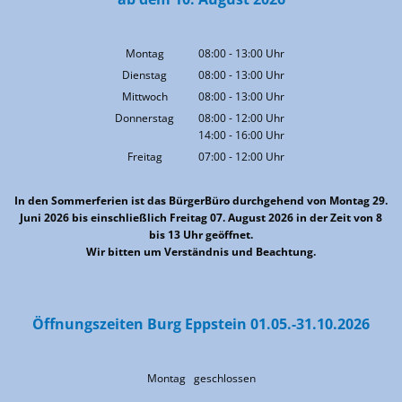
Montag
08:00
-
13:00
Uhr
Von 08:00 bis 13:00 Uhr
Dienstag
08:00
-
13:00
Uhr
Von 08:00 bis 13:00 Uhr
Mittwoch
08:00
-
13:00
Uhr
Von 08:00 bis 13:00 Uhr
Donnerstag
08:00
-
12:00
Uhr
14:00
-
16:00
Von 08:00 bis 12:00 Uhr
Uhr
Von 14:00 bis 16:00 Uhr
Freitag
07:00
-
12:00
Uhr
Von 07:00 bis 12:00 Uhr
In den Sommerferien ist das BürgerBüro durchgehend von Montag 29.
Juni 2026 bis einschließlich Freitag 07. August 2026 in der Zeit von 8
bis 13 Uhr geöffnet.
Wir bitten um Verständnis und Beachtung.
Öffnungszeiten Burg Eppstein 01.05.-31.10.2026
Montag geschlossen