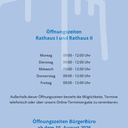
Öffnungszeiten
Rathaus I und Rathaus II
Montag
09:00
-
12:00
Uhr
Von 09:00 bis 12:00 Uhr
Dienstag
09:00
-
12:00
Uhr
Von 09:00 bis 12:00 Uhr
Mittwoch
09:00
-
12:00
Uhr
Von 09:00 bis 12:00 Uhr
Donnerstag
09:00
-
12:00
Uhr
Von 09:00 bis 12:00 Uhr
Freitag
09:00
-
12:00
Uhr
Von 09:00 bis 12:00 Uhr
Außerhalb dieser Öffnungszeiten besteht die Möglichkeite, Termine
telefonisch oder über unsere Online-Terminvergabe zu vereinbaren.
Öffnungszeiten BürgerBüro
ab dem 10. August 2026