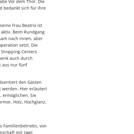
raße Vor dem Thor. Die
d bedankt sich für ihre
eine Frau Beatrix ist
n aktiv. Beim Rundgang
sam nach innen, aber
eration setzt. Die
s Shopping-Centers
hwenk auch durch
 aus nur fünf
räsentiert den Gästen
 werden. Hier erläutert
n, ermöglichen. Sie
armor, Holz, Hochglanz,
es Familienbetriebs, von
nschaft mit zwei