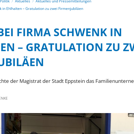
olitik
Aktuelles
Aktuelles und Pressemitteilungen
in Ehlhalten – Gratulation zu zwei Firmenjubiläen
BEI FIRMA SCHWENK IN
EN – GRATULATION ZU Z
UBILÄEN
hte der Magistrat der Stadt Eppstein das Familienunter
ENKE