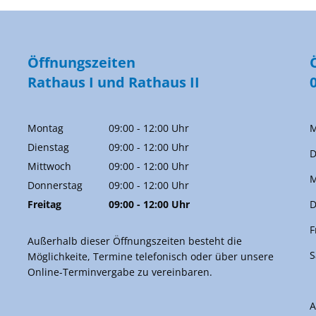
Öffnungszeiten
Rathaus I und Rathaus II
Montag
09:00
-
12:00
Uhr
M
Von 09:00 bis 12:00 Uhr
Dienstag
09:00
-
12:00
Uhr
D
Von 09:00 bis 12:00 Uhr
Mittwoch
09:00
-
12:00
Uhr
M
Von 09:00 bis 12:00 Uhr
Donnerstag
09:00
-
12:00
Uhr
Von 09:00 bis 12:00 Uhr
Freitag
09:00
-
12:00
Uhr
D
Von 09:00 bis 12:00 Uhr
F
Außerhalb dieser Öffnungszeiten besteht die
S
Möglichkeite, Termine telefonisch oder über unsere
Online-Terminvergabe zu vereinbaren.