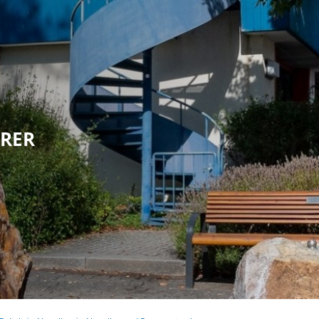
olitik
Leben in Eppstein
Kultur & Tour
HRER
G