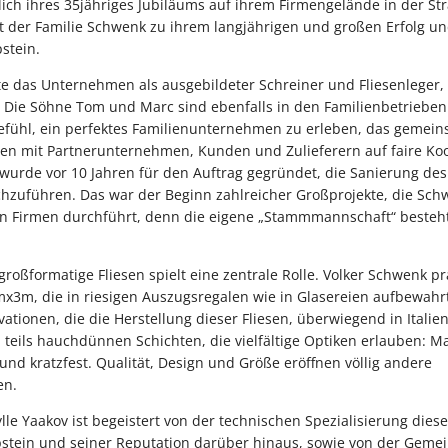
ich ihres 35jähriges Jubiläums auf ihrem Firmengelände in der St
rt der Familie Schwenk zu ihrem langjährigen und großen Erfolg un
stein.
 das Unternehmen als ausgebildeter Schreiner und Fliesenleger, s
. Die Söhne Tom und Marc sind ebenfalls in den Familienbetriebe
efühl, ein perfektes Familienunternehmen zu erleben, das gemein
n mit Partnerunternehmen, Kunden und Zulieferern auf faire Koop
urde vor 10 Jahren für den Auftrag gegründet, die Sanierung de
rchzuführen. Das war der Beginn zahlreicher Großprojekte, die Sc
n Firmen durchführt, denn die eigene „Stammmannschaft“ besteht
 großformatige Fliesen spielt eine zentrale Rolle. Volker Schwenk p
mx3m, die in riesigen Auszugsregalen wie in Glasereien aufbewahrt
ationen, die die Herstellung dieser Fliesen, überwiegend in Italie
teils hauchdünnen Schichten, die vielfältige Optiken erlauben: M
 und kratzfest. Qualität, Design und Größe eröffnen völlig andere
en.
ylle Yaakov ist begeistert von der technischen Spezialisierung dies
stein und seiner Reputation darüber hinaus, sowie von der Gemei