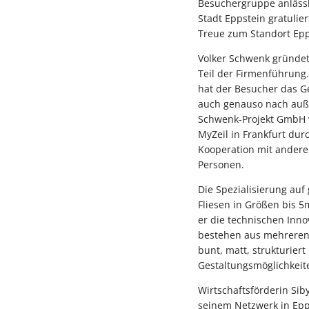
Besuchergruppe anlässl
Stadt Eppstein gratulie
Treue zum Standort Epp
Volker Schwenk gründete
Teil der Firmenführung
hat der Besucher das G
auch genauso nach auße
Schwenk-Projekt GmbH w
MyZeil in Frankfurt du
Kooperation mit andere
Personen.
Die Spezialisierung auf
Fliesen in Größen bis 5
er die technischen Innov
bestehen aus mehreren 
bunt, matt, strukturiert
Gestaltungsmöglichkeit
Wirtschaftsförderin Sib
seinem Netzwerk in Epp