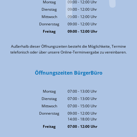
Montag
09:00
-
12:00
Uhr
Von 09:00 bis 12:00 Uhr
Dienstag
09:00
-
12:00
Uhr
Von 09:00 bis 12:00 Uhr
Mittwoch
09:00
-
12:00
Uhr
Von 09:00 bis 12:00 Uhr
Donnerstag
09:00
-
12:00
Uhr
Von 09:00 bis 12:00 Uhr
Freitag
09:00
-
12:00
Uhr
Von 09:00 bis 12:00 Uhr
Außerhalb dieser Öffnungszeiten besteht die Möglichkeite, Termine
telefonisch oder über unsere Online-Terminvergabe zu vereinbaren.
Öffnungszeiten BürgerBüro
Montag
07:00
-
13:00
Uhr
Von 07:00 bis 13:00 Uhr
Dienstag
07:00
-
13:00
Uhr
Von 07:00 bis 13:00 Uhr
Mittwoch
07:00
-
15:00
Uhr
Von 07:00 bis 15:00 Uhr
Donnerstag
09:00
-
12:00
Uhr
14:00
-
18:00
Von 09:00 bis 12:00 Uhr
Uhr
Von 14:00 bis 18:00 Uhr
Freitag
07:00
-
12:00
Uhr
Von 07:00 bis 12:00 Uhr