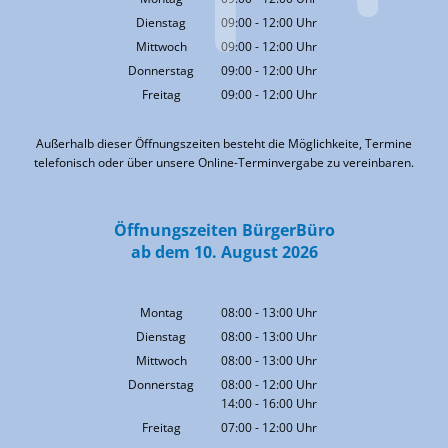
Von 09:00 bis 12:00 Uhr
Dienstag
09:00
-
12:00
Uhr
Von 09:00 bis 12:00 Uhr
Mittwoch
09:00
-
12:00
Uhr
Von 09:00 bis 12:00 Uhr
Donnerstag
09:00
-
12:00
Uhr
Von 09:00 bis 12:00 Uhr
Freitag
09:00
-
12:00
Uhr
Von 09:00 bis 12:00 Uhr
Außerhalb dieser Öffnungszeiten besteht die Möglichkeite, Termine
telefonisch oder über unsere Online-Terminvergabe zu vereinbaren.
Öffnungszeiten BürgerBüro
ab dem 10. August 2026
Montag
08:00
-
13:00
Uhr
Von 08:00 bis 13:00 Uhr
Dienstag
08:00
-
13:00
Uhr
Von 08:00 bis 13:00 Uhr
Mittwoch
08:00
-
13:00
Uhr
Von 08:00 bis 13:00 Uhr
Donnerstag
08:00
-
12:00
Uhr
14:00
-
16:00
Von 08:00 bis 12:00 Uhr
Uhr
Von 14:00 bis 16:00 Uhr
Freitag
07:00
-
12:00
Uhr
Von 07:00 bis 12:00 Uhr