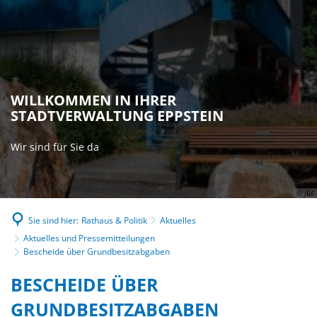
WILLKOMMEN IN IHRER
STADTVERWALTUNG EPPSTEIN
Wir sind für Sie da
© JBE
Sie sind hier:
Rathaus & Politik
Aktuelles
Aktuelles und Pressemitteilungen
Bescheide über Grundbesitzabgaben
BESCHEIDE ÜBER
GRUNDBESITZABGABEN