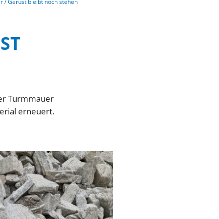
r / Gerüst bleibt noch stehen
ÜST
 der Turmmauer
rial erneuert.