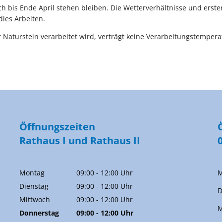
h bis Ende April stehen bleiben. Die Wetterverhältnisse und erster
ies Arbeiten.
 Naturstein verarbeitet wird, verträgt keine Verarbeitungstemper
Öffnungszeiten
Rathaus I und Rathaus II
Montag
09:00
-
12:00
Uhr
M
Von 09:00 bis 12:00 Uhr
Dienstag
09:00
-
12:00
Uhr
D
Von 09:00 bis 12:00 Uhr
Mittwoch
09:00
-
12:00
Uhr
M
Von 09:00 bis 12:00 Uhr
Donnerstag
09:00
-
12:00
Uhr