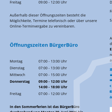
Von 09:00 bis 12:00 Uhr
Freitag
09:00
-
12:00
Uhr
D
Von 09:00 bis 12:00 Uhr
F
Außerhalb dieser Öffnungszeiten besteht die
S
Möglichkeite, Termine telefonisch oder über unsere
Online-Terminvergabe zu vereinbaren.
d
Öffnungszeiten BürgerBüro
E
r
a
Montag
07:00
-
13:00
Uhr
Von 07:00 bis 13:00 Uhr
Dienstag
07:00
-
13:00
Uhr
Von 07:00 bis 13:00 Uhr
Mittwoch
07:00
-
15:00
Uhr
Von 07:00 bis 15:00 Uhr
Donnerstag
09:00
-
12:00
Uhr
Von 09:00 bis 12:00 Uhr
14:00
-
18:00
Uhr
Von 14:00 bis 18:00 Uhr
Freitag
07:00
-
12:00
Uhr
Von 07:00 bis 12:00 Uhr
In den Sommerferien ist das BürgerBüro