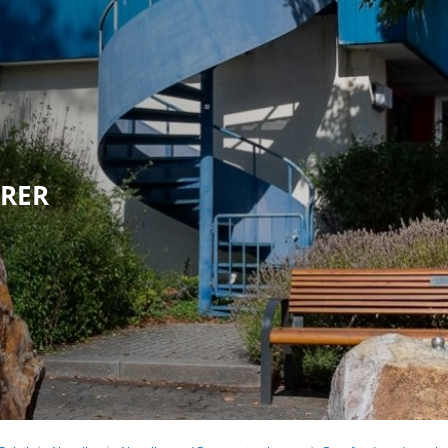
olitik
Leben in Eppstein
Kultur & Tour
HRER
G