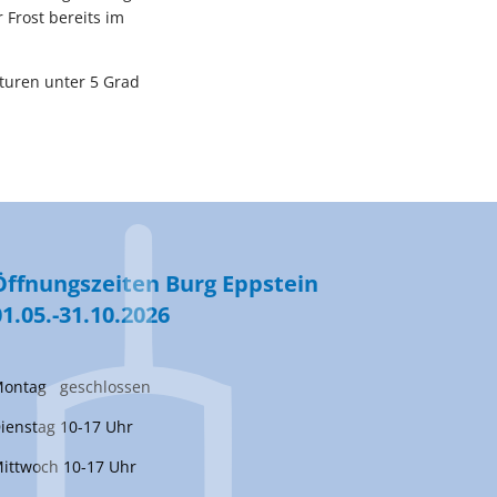
 Frost bereits im
aturen unter 5 Grad
Öffnungszeiten Burg Eppstein
01.05.-31.10.2026
ontag geschlossen
ienstag 10-17 Uhr
ittwoch 10-17 Uhr