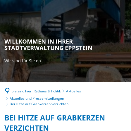
WILLKOMMEN IN IHRER
STADTVERWALTUNG EPPSTEIN
Wir sind für Sie da
© JBE
Sie sind hier:
Rathaus & Politik
Aktuelles
Aktuelles und Pressemitteilungen
Bei Hitze auf Grabkerzen verzichten
BEI HITZE AUF GRABKERZEN
VERZICHTEN