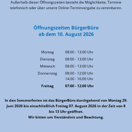
Außerhalb dieser Öffnungszeiten besteht die Möglichkeite, Termine
telefonisch oder über unsere Online-Terminvergabe zu vereinbaren.
Öffnungszeiten BürgerBüro
ab dem 10. August 2026
Montag
08:00
-
13:00
Uhr
Von 08:00 bis 13:00 Uhr
Dienstag
08:00
-
13:00
Uhr
Von 08:00 bis 13:00 Uhr
Mittwoch
08:00
-
13:00
Uhr
Von 08:00 bis 13:00 Uhr
Donnerstag
08:00
-
12:00
Uhr
14:00
-
16:00
Von 08:00 bis 12:00 Uhr
Uhr
Von 14:00 bis 16:00 Uhr
Freitag
07:00
-
12:00
Uhr
Von 07:00 bis 12:00 Uhr
In den Sommerferien ist das BürgerBüro durchgehend von Montag 29.
Juni 2026 bis einschließlich Freitag 07. August 2026 in der Zeit von 8
bis 13 Uhr geöffnet.
Wir bitten um Verständnis und Beachtung.