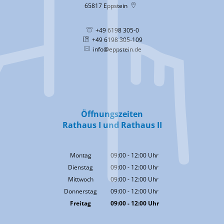
65817
Eppstein
+49 6198 305-0
+49 6198 305-109
info@eppstein.de
Öffnungszeiten
Rathaus I und Rathaus II
Montag
09:00
-
12:00
Uhr
Von 09:00 bis 12:00 Uhr
Dienstag
09:00
-
12:00
Uhr
Von 09:00 bis 12:00 Uhr
Mittwoch
09:00
-
12:00
Uhr
Von 09:00 bis 12:00 Uhr
Donnerstag
09:00
-
12:00
Uhr
Von 09:00 bis 12:00 Uhr
Freitag
09:00
-
12:00
Uhr
Von 09:00 bis 12:00 Uhr