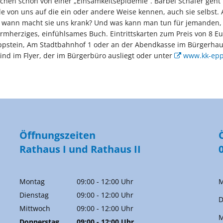
echen schon von einer „Einsamkeitsepidemie“. Bärbel Schäfer geh
lle von uns auf die ein oder andere Weise kennen, auch sie selbst.
d wann macht sie uns krank? Und was kann man tun für jemanden, 
armherziges, einfühlsames Buch. Eintrittskarten zum Preis von 8 Eu
ppstein, Am Stadtbahnhof 1 oder an der Abendkasse im Bürgerhau
nd im Flyer, der im Bürgerbüro ausliegt oder unter
www.kk-epp
Öffnungszeiten
Rathaus I und Rathaus II
Montag
09:00
-
12:00
Uhr
M
Von 09:00 bis 12:00 Uhr
Dienstag
09:00
-
12:00
Uhr
D
Von 09:00 bis 12:00 Uhr
Mittwoch
09:00
-
12:00
Uhr
M
Von 09:00 bis 12:00 Uhr
Donnerstag
09:00
-
12:00
Uhr