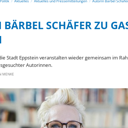
olitik
Aktuelles
Aktuelles und Pressemitteilungen
Autorin Bärbel Schäfer
 BÄRBEL SCHÄFER ZU GAS
N
 die Stadt Eppstein veranstalten wieder gemeinsam im R
sgesuchter Autorinnen.
N MENKE