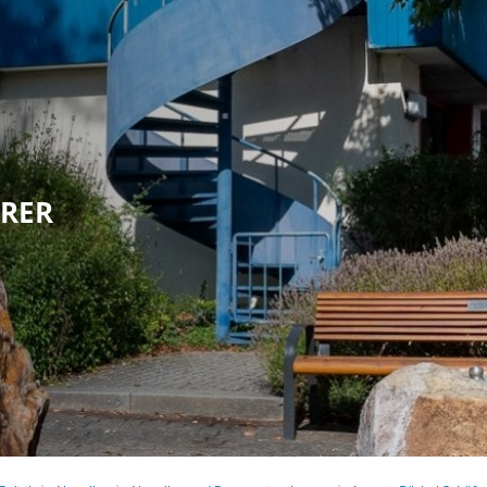
olitik
Leben in Eppstein
Kultur & Tour
HRER
G