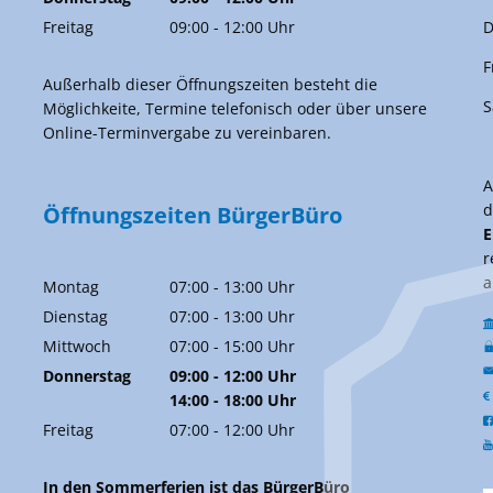
Von 09:00 bis 12:00 Uhr
Freitag
09:00
-
12:00
Uhr
D
Von 09:00 bis 12:00 Uhr
F
Außerhalb dieser Öffnungszeiten besteht die
S
Möglichkeite, Termine telefonisch oder über unsere
Online-Terminvergabe zu vereinbaren.
d
Öffnungszeiten BürgerBüro
E
r
a
Montag
07:00
-
13:00
Uhr
Von 07:00 bis 13:00 Uhr
Dienstag
07:00
-
13:00
Uhr
Von 07:00 bis 13:00 Uhr
Mittwoch
07:00
-
15:00
Uhr
Von 07:00 bis 15:00 Uhr
Donnerstag
09:00
-
12:00
Uhr
Von 09:00 bis 12:00 Uhr
14:00
-
18:00
Uhr
Von 14:00 bis 18:00 Uhr
Freitag
07:00
-
12:00
Uhr
Von 07:00 bis 12:00 Uhr
In den Sommerferien ist das BürgerBüro