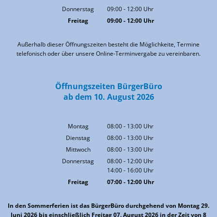
Von 09:00 bis 12:00 Uhr
Donnerstag
09:00
-
12:00
Uhr
Von 09:00 bis 12:00 Uhr
Freitag
09:00
-
12:00
Uhr
Von 09:00 bis 12:00 Uhr
Außerhalb dieser Öffnungszeiten besteht die Möglichkeite, Termine
telefonisch oder über unsere Online-Terminvergabe zu vereinbaren.
Öffnungszeiten BürgerBüro
ab dem 10. August 2026
Montag
08:00
-
13:00
Uhr
Von 08:00 bis 13:00 Uhr
Dienstag
08:00
-
13:00
Uhr
Von 08:00 bis 13:00 Uhr
Mittwoch
08:00
-
13:00
Uhr
Von 08:00 bis 13:00 Uhr
Donnerstag
08:00
-
12:00
Uhr
14:00
-
16:00
Von 08:00 bis 12:00 Uhr
Uhr
Von 14:00 bis 16:00 Uhr
Freitag
07:00
-
12:00
Uhr
Von 07:00 bis 12:00 Uhr
In den Sommerferien ist das BürgerBüro durchgehend von Montag 29.
Juni 2026 bis einschließlich Freitag 07. August 2026 in der Zeit von 8