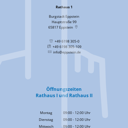
Rathaus 1
Burgstadt Eppstein
Hauptstraße 99
65817
Eppstein
+49 6198 305-0
+49 6198 305-109
info@eppstein.de
Öffnungszeiten
Rathaus I und Rathaus II
Montag
09:00
-
12:00
Uhr
Von 09:00 bis 12:00 Uhr
Dienstag
09:00
-
12:00
Uhr
Von 09:00 bis 12:00 Uhr
Mittwoch
09:00
-
12:00
Uhr