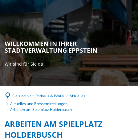
WILLKOMMEN IN IHRER
STADTVERWALTUNG EPPSTEIN
Wir sind für Sie da
© JBE
Sie sind hier:
Rathaus & Politik
Aktuelles
Aktuelles und Pressemitteilungen
Arbeiten am Spielplatz Holderbusch
ARBEITEN AM SPIELPLATZ
HOLDERBUSCH